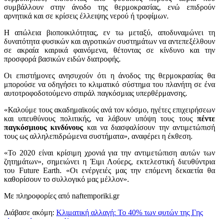
συμβάλλουν στην άνοδο της θερμοκρασίας, ενώ επιδρούν
αρνητικά και σε κρίσεις έλλειψης νερού ή τροφίμων.
Η απώλεια βιοποικιλότητας, εν τω μεταξύ, αποδυναμώνει τη
δυνατότητα φυσικών και αγροτικών συστημάτων να αντεπεξέλθουν
σε ακραία καιρικά φαινόμενα, θέτοντας σε κίνδυνο και την
προσφορά βασικών ειδών διατροφής.
Οι επιστήμονες ανησυχούν ότι η άνοδος της θερμοκρασίας θα
μπορούσε να οδηγήσει το κλιματικό σύστημα του πλανήτη σε ένα
αυτοτροφοδοτούμενο σπιράλ παγκόσμιας υπερθέρμανσης.
«Καλούμε τους ακαδημαϊκούς ανά τον κόσμο, ηγέτες επιχειρήσεων
και υπευθύνους πολιτικής, να λάβουν υπόψη τους τους
πέντε
παγκόσμιους κινδύνους
και να διασφαλίσουν την αντιμετώπισή
τους ως αλληλεπιδρώμενα συστήματα», αναφέρει η έκθεση.
«Το 2020 είναι κρίσιμη χρονιά για την αντιμετώπιση αυτών των
ζητημάτων», σημειώνει η Έιμι Λούερς, εκτελεστική διευθύντρια
του Future Earth. «Οι ενέργειές μας την επόμενη δεκαετία θα
καθορίσουν το συλλογικό μας μέλλον».
Με πληροφορίες από naftemporiki.gr
Διάβασε ακόμη:
Κλιματική αλλαγή: Το 40% των φυτών της Γης