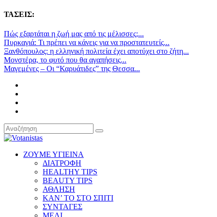
ΤΑΣΕΙΣ:
Πώς εξαρτάται η ζωή μας από τις μέλισσες;...
Πυρκαγιά: Τι πρέπει να κάνεις για να προστατευτείς...
Ξανθόπουλος: η ελληνική πολιτεία έχει αποτύχει στο ζήτη...
Μονστέρα, το φυτό που θα αγαπήσεις...
Μαγεμένες – Οι “Καρυάτιδες” της Θεσσα...
ΖΟΥΜΕ ΥΓΙΕΙΝΑ
ΔΙΑΤΡΟΦΗ
HEALTHY TIPS
BEAUTY TIPS
ΑΘΛΗΣΗ
ΚΑΝ’ ΤΟ ΣΤΟ ΣΠΙΤΙ
ΣΥΝΤΑΓΕΣ
ΜΕΛΙ