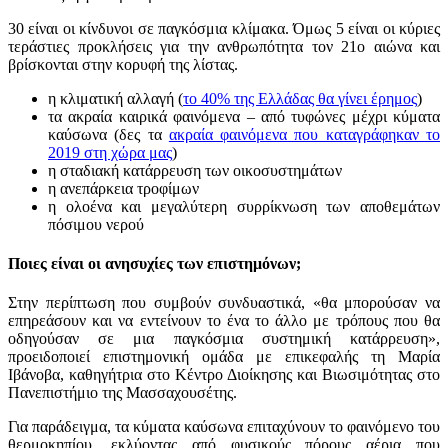
30 είναι οι κίνδυνοι σε παγκόσμια κλίμακα. Όμως 5 είναι οι κύριες
τεράστιες προκλήσεις για την ανθρωπότητα τον 21ο αιώνα και
βρίσκονται στην κορυφή της λίστας.
η κλιματική αλλαγή (
το 40% της Ελλάδας θα γίνει έρημος
)
τα ακραία καιρικά φαινόμενα – από τυφώνες μέχρι κύματα
καύσωνα (δες τα
ακραία φαινόμενα που καταγράφηκαν το
2019 στη χώρα μας
)
η σταδιακή κατάρρευση των οικοσυστημάτων
η ανεπάρκεια τροφίμων
η ολοένα και μεγαλύτερη συρρίκνωση των αποθεμάτων
πόσιμου νερού
Ποιες είναι οι ανησυχίες των επιστημόνων;
Στην περίπτωση που συμβούν συνδυαστικά, «θα μπορούσαν να
επηρεάσουν και να εντείνουν το ένα το άλλο με τρόπους που θα
οδηγούσαν σε μια παγκόσμια συστημική κατάρρευση»,
προειδοποιεί επιστημονική ομάδα με επικεφαλής τη Μαρία
Ιβάνοβα, καθηγήτρια στο Κέντρο Διοίκησης και Βιωσιμότητας στο
Πανεπιστήμιο της Μασσαχουσέτης.
Για παράδειγμα, τα κύματα καύσωνα επιταχύνουν το φαινόμενο του
θερμοκηπίου, εκλύοντας από φυσικούς πόρους αέρια που