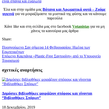
είναι σπάνια και ευάλωτα
Έλα και στην ομάδα μας
Βότανα και Αρωματικά φυτά – Ζούμε
υγιεινά
για να μοιραζόμαστε τα μυστικά της φύσης και να κάνουμε
παρεούλα
Κάνε like και στη σελίδα μας στο facebook
Votanistas
για να μη
χάνεις τα καινούρια μας άρθρα
Share:
Προηγούμενο
Σαν σήμερα 14 Φεβρουαρίου: Ημέρα των
Ερωτευμένων
Επόμενο
Καμπάνια «Plastic-Free Σαντορίνη» από το Υπουργείο
Τουρισμού
σχετικές αναρτήσεις
Δημόσιες βιβλιοθήκες μοιράζουν σπόρους και γίνονται
“Βιβλιοθήκες Σπόρων”
18 Δεκεμβρίου, 2019