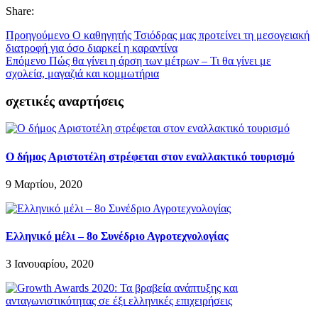
Share:
Προηγούμενο
Ο καθηγητής Τσιόδρας μας προτείνει τη μεσογειακή
διατροφή για όσο διαρκεί η καραντίνα
Επόμενο
Πώς θα γίνει η άρση των μέτρων – Τι θα γίνει με
σχολεία, μαγαζιά και κομμωτήρια
σχετικές αναρτήσεις
Ο δήμος Αριστοτέλη στρέφεται στον εναλλακτικό τουρισμό
9 Μαρτίου, 2020
Ελληνικό μέλι – 8ο Συνέδριο Αγροτεχνολογίας
3 Ιανουαρίου, 2020