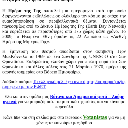
Η
Ημέρα της Γης
αποτελεί μια ημερομηνία κατά την οποία
διοργανώνονται εκδηλώσεις σε ολόκληρο τον κόσμο με στόχο την
ευαισθητοποίηση σε περιβαλλοντικά θέματα. Συντονίζεται
παγκοσμίως από το Δίκτυο Ημέρας της Γης (Earth Day Network)
και εορτάζεται σε περισσότερες από 175 χώρες κάθε χρόνο. To
2009, τα Ηνωμένα Έθνη όρισαν τις 22 Απριλίου ως «Διεθνή
Ημέρα της Μητέρας Γης».
Η έμπνευση του θεσμού αποδίδεται στον ακτιβιστή Τζον
ΜακΚόννελλ το 1969 σε ένα Συνέδριο της UNESCO στο Σαν
Φρανσίσκο. Εκδηλώσεις έλαβαν χώρα για πρώτη φορά στο Σαν
Φρανσίσκο και άλλες πόλεις στις 21 Μαρτίου 1970, ημέρα της
εαρινής ισημερίας στο Βόρειο Ημισφαίριο.
Διάβασε ακόμα:
Το ελληνικό μέλι έχει ανεκτίμητη διατροφική αξία,
σύμφωνα με τον ΕΦΕΤ
Έλα και στην ομάδα μας
Βότανα και Αρωματικά φυτά – Ζούμε
υγιεινά
για να μοιραζόμαστε τα μυστικά της φύσης και να κάνουμε
παρεούλα
Votanistas
Κάνε like και στη σελίδα μας στο facebook
για να μη
χάνεις τα καινούρια μας άρθρα