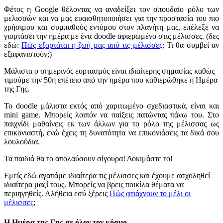
Φέτος η Google θέλοντας να αναδείξει τον σπουδαίο ρόλο των
μελισσών και να μας ευαισθητοποιήσει για την προστασία του πιο
χρήσιμου και συμπαθούς εντόμου στον πλανήτη μας, επέλεξε να
γιορτάσει την ημέρα με ένα doodle αφιερωμένο στις μέλισσες. (δες
εδώ:
Πώς εξαρτάται η ζωή μας από τις μέλισσες;
Τι θα συμβεί αν
εξαφανιστούν;)
Μάλιστα ο σημερινός εορτασμός είναι ιδιαίτερης σημασίας καθώς
τιμούμε την 50η επέτειο από την ημέρα που καθιερώθηκε η Ημέρα
της Γης.
Το doodle μάλιστα εκτός από χαριτωμένο σχεδιαστικά, είναι και
mini game. Μπορείς λοιπόν να παίξεις πατώντας πάνω του. Στο
παιχνίδι μαθαίνεις εκ των άλλων για το ρόλο της μέλισσας ως
επικονιαστή, ενώ έχεις τη δυνατότητα να επικονιάσεις τα δικά σου
λουλούδια.
Τα παιδιά θα το απολαύσουν σίγουρα! Δοκιμάστε το!
Εμείς εδώ αγαπάμε ιδιαίτερα τις μέλισσες και έχουμε ασχοληθεί
ιδιαίτερα μαζί τους. Μπορείς να βρεις ποικίλα θέματα να
περιηγηθείς. Αλήθεια εσύ ξέρεις
Πώς φτιάχνουν το μέλι οι
μέλισσες
;
Η Ημέρα της Γης σε όλον τον κόσμο