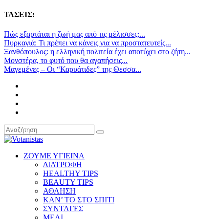
ΤΑΣΕΙΣ:
Πώς εξαρτάται η ζωή μας από τις μέλισσες;...
Πυρκαγιά: Τι πρέπει να κάνεις για να προστατευτείς...
Ξανθόπουλος: η ελληνική πολιτεία έχει αποτύχει στο ζήτη...
Μονστέρα, το φυτό που θα αγαπήσεις...
Μαγεμένες – Οι “Καρυάτιδες” της Θεσσα...
ΖΟΥΜΕ ΥΓΙΕΙΝΑ
ΔΙΑΤΡΟΦΗ
HEALTHY TIPS
BEAUTY TIPS
ΑΘΛΗΣΗ
ΚΑΝ’ ΤΟ ΣΤΟ ΣΠΙΤΙ
ΣΥΝΤΑΓΕΣ
ΜΕΛΙ