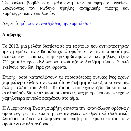
Το κάλιο
βοηθά στη χαλάρωση των αιμοφόρων αγγείων,
μειώνοντας τον κίνδυνο υψηλής αρτηριακής πίεσης και
καρδιαγγειακών επιπλοκών.
Δες εδώ
τρόπους να ενισχύσεις την καρδιά σου
Διαβήτης
Το 2013, μια μελέτη διαπίστωσε ότι τα άτομα που αντικατέστησαν
τρεις μερίδες την εβδομάδα χυμό φρούτων με την ίδια ποσότητα
ολόκληρων φρούτων, συμπεριλαμβανομένων των μήλων, είχαν
7% χαμηλότερο κίνδυνο να αναπτύξουν διαβήτη τύπου 2 από
εκείνους που δεν έτρωγαν φρούτα.
Επίσης, όσοι καταναλώνουν τις περισσότερες φυτικές ίνες έχουν
χαμηλότερο κίνδυνο να αναπτύξουν διαβήτη τύπου 2, πρότεινε μια
άλλη μελέτη του 2011. Τα άτομα που έχουν ήδη διαβήτη και
ακολουθούν δίαιτα πλούσια σε φυτικές ίνες μπορεί επίσης να έχουν
χαμηλότερα επίπεδα σακχάρου στο αίμα.
Η Αμερικανική Ένωση Διαβήτη συνιστά την κατανάλωση φρέσκων
φρούτων, για την κάλυψη των αναγκών σε θρεπτικά συστατικά.
Ωστόσο, πρέπει να λαμβάνεται υπόψη η περιεκτικότητα των
φρούτων σε υδατάνθρακες.