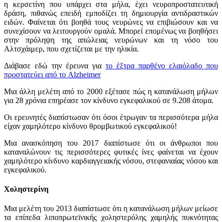
η κερσετίνη που υπάρχει στα μήλα, έχει νευροπροστατευτική
δράση, πιθανώς επειδή εμποδίζει τη δημιουργία αντιδραστικών
ειδών. Φαίνεται ότι βοηθά τους νευρώνες να επιβιώσουν και να
συνεχίσουν να λειτουργούν ομαλά. Μπορεί επομένως να βοηθήσει
στην πρόληψη της απώλειας νευρώνων και τη νόσο του
Αλτσχάιμερ, που σχετίζεται με την ηλικία.
Διάβασε εδώ την έρευνα για
το έξτρα παρθένο ελαιόλαδο που
προστατεύει από το Alzheimer
Μια άλλη μελέτη από το 2000 εξέτασε πώς η κατανάλωση μήλων
για 28 χρόνια επηρέασε τον κίνδυνο εγκεφαλικού σε 9.208 άτομα.
Οι ερευνητές διαπίστωσαν ότι όσοι έτρωγαν τα περισσότερα μήλα
είχαν χαμηλότερο κίνδυνο θρομβωτικού εγκεφαλικού!
Μια ανασκόπηση του 2017 διαπίστωσε ότι οι άνθρωποι που
καταναλώνουν τις περισσότερες φυτικές ίνες φαίνεται να έχουν
χαμηλότερο κίνδυνο καρδιαγγειακής νόσου, στεφανιαίας νόσου και
εγκεφαλικού.
Χοληστερίνη
Μια μελέτη του 2013 διαπίστωσε ότι η κατανάλωση μήλων μείωσε
τα επίπεδα λιποπρωτεϊνικής χοληστερόλης χαμηλής πυκνότητας