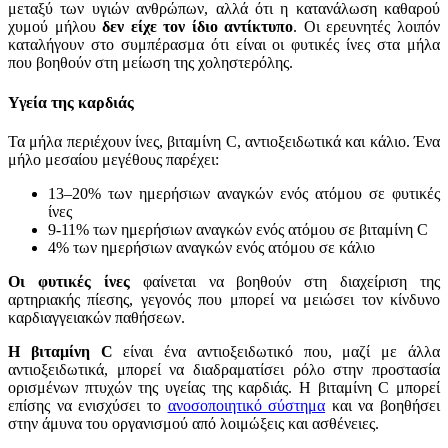
μεταξύ των υγιών ανθρώπων, αλλά ότι η κατανάλωση καθαρού
χυμού μήλου
δεν είχε τον ίδιο αντίκτυπο
. Οι ερευνητές λοιπόν
καταλήγουν στο συμπέρασμα ότι είναι οι φυτικές ίνες στα μήλα
που βοηθούν στη μείωση της χοληστερόλης.
Υγεία της καρδιάς
Τα μήλα περιέχουν ίνες, βιταμίνη C, αντιοξειδωτικά και κάλιο. Ένα
μήλο μεσαίου μεγέθους παρέχει:
13–20% των ημερήσιων αναγκών ενός ατόμου σε φυτικές
ίνες
9-11% των ημερήσιων αναγκών ενός ατόμου σε βιταμίνη C
4% των ημερήσιων αναγκών ενός ατόμου σε κάλιο
Οι φυτικές ίνες
φαίνεται να βοηθούν στη διαχείριση της
αρτηριακής πίεσης, γεγονός που μπορεί να μειώσει τον κίνδυνο
καρδιαγγειακών παθήσεων.
Η βιταμίνη C
είναι ένα αντιοξειδωτικό που, μαζί με άλλα
αντιοξειδωτικά, μπορεί να διαδραματίσει ρόλο στην προστασία
ορισμένων πτυχών της υγείας της καρδιάς. Η βιταμίνη C μπορεί
επίσης να ενισχύσει το
ανοσοποιητικό σύστημα
και να βοηθήσει
στην άμυνα του οργανισμού από λοιμώξεις και ασθένειες.