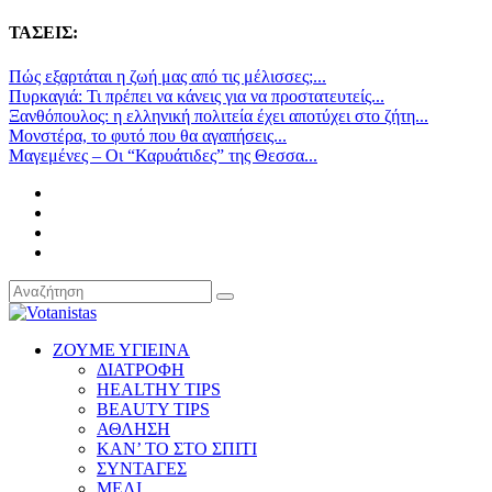
ΤΑΣΕΙΣ:
Πώς εξαρτάται η ζωή μας από τις μέλισσες;...
Πυρκαγιά: Τι πρέπει να κάνεις για να προστατευτείς...
Ξανθόπουλος: η ελληνική πολιτεία έχει αποτύχει στο ζήτη...
Μονστέρα, το φυτό που θα αγαπήσεις...
Μαγεμένες – Οι “Καρυάτιδες” της Θεσσα...
ΖΟΥΜΕ ΥΓΙΕΙΝΑ
ΔΙΑΤΡΟΦΗ
HEALTHY TIPS
BEAUTY TIPS
ΑΘΛΗΣΗ
ΚΑΝ’ ΤΟ ΣΤΟ ΣΠΙΤΙ
ΣΥΝΤΑΓΕΣ
ΜΕΛΙ