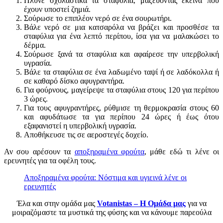
Πλύνε σχολαστικά τα σταφύλια, μαζεύοντας εκείνα που
έχουν υποστεί ζημιά.
Σούρωσε το επιπλέον νερό σε ένα σουρωτήρι.
Βάλε νερό σε μια κατσαρόλα να βράζει και προσθέσε τα
σταφύλια για ένα λεπτό περίπου, ίσα για να μαλακώσει το
δέρμα.
Σούρωσε ξανά τα σταφύλια και αφαίρεσε την υπερβολική
υγρασία.
Βάλε τα σταφύλια σε ένα λαδωμένο ταψί ή σε λαδόκολλα ή
σε καθαρό δίσκο αφυγραντήρα.
Για φούρνους, μαγείρεψε τα σταφύλια στους 120 για περίπου
3 ώρες.
Για τους αφυγραντήρες, ρύθμισε τη θερμοκρασία στους 60
και αφυδάτωσε τα για περίπου 24 ώρες ή έως ότου
εξαφανιστεί η υπερβολική υγρασία.
Αποθήκευσε τις σε αεροστεγές δοχείο.
Αν σου αρέσουν τα
αποξηραμένα φρούτα
, μάθε εδώ τι λένε οι
ερευνητές για τα οφέλη τους.
Αποξηραμένα φρούτα: Νόστιμα και υγιεινά λένε οι
ερευνητές
Έλα και στην ομάδα μας
Votanistas – Η Ομάδα μας
για να
μοιραζόμαστε τα μυστικά της φύσης και να κάνουμε παρεούλα