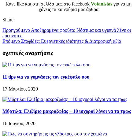
Κάνε like και στη σελίδα μας στο facebook
Votanistas
για να μη
χάνεις τα καινούρια μας άρθρα
Share:
Προηγούμενο
Αποξηραμένα φρούτα: Νόστιμα και υγιεινά λένε οι
ερευνητές
Επόμενο
Σταφίδες: Ευεργετικές ιδιότητες & Διατροφική αξία
σχετικές αναρτήσεις
11 tips για να γυμνάσεις τον εγκέφαλο σου
17 Μαρτίου, 2020
Μύρτιλα: Ελιξίριο μακροζωίας – 10 ισχυροί λόγοι να τα τρως
16 Ιουνίου, 2020