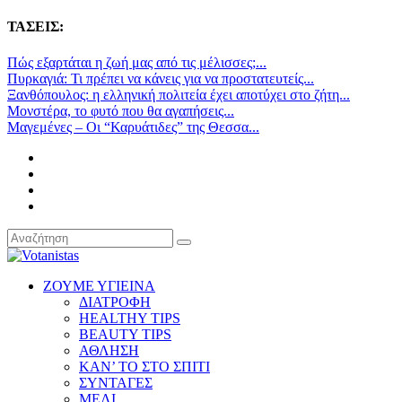
ΤΑΣΕΙΣ:
Πώς εξαρτάται η ζωή μας από τις μέλισσες;...
Πυρκαγιά: Τι πρέπει να κάνεις για να προστατευτείς...
Ξανθόπουλος: η ελληνική πολιτεία έχει αποτύχει στο ζήτη...
Μονστέρα, το φυτό που θα αγαπήσεις...
Μαγεμένες – Οι “Καρυάτιδες” της Θεσσα...
ΖΟΥΜΕ ΥΓΙΕΙΝΑ
ΔΙΑΤΡΟΦΗ
HEALTHY TIPS
BEAUTY TIPS
ΑΘΛΗΣΗ
ΚΑΝ’ ΤΟ ΣΤΟ ΣΠΙΤΙ
ΣΥΝΤΑΓΕΣ
ΜΕΛΙ