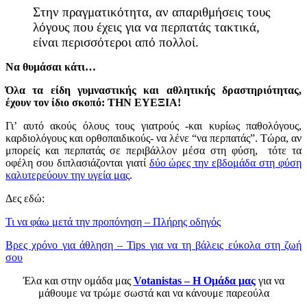
Στην πραγματικότητα, αν απαριθμήσεις τους
λόγους που έχεις για να περπατάς τακτικά,
είναι περισσότεροι από πολλοί.
Να θυμάσαι κάτι…
Όλα τα είδη γυμναστικής και αθλητικής δραστηριότητας,
έχουν τον ίδιο σκοπό: ΤΗΝ ΕΥΕΞΙΑ!
Γι’ αυτό ακούς όλους τους γιατρούς -και κυρίως παθολόγους,
καρδιολόγους και ορθοπαιδικούς- να λένε “να περπατάς”. Τώρα, αν
μπορείς και περπατάς σε περιβάλλον μέσα στη φύση, τότε τα
οφέλη σου διπλασιάζονται γιατί
δύο ώρες την εβδομάδα στη φύση
καλυτερεύουν την υγεία μας
.
Δες εδώ:
Τι να φάω μετά την προπόνηση – Πλήρης οδηγός
Βρες χρόνο για άθληση – Tips για να τη βάλεις εύκολα στη ζωή
σου
Έλα και στην ομάδα μας
Votanistas – Η Ομάδα μας
για να
μάθουμε να τρώμε σωστά και να κάνουμε παρεούλα