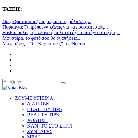
ΤΑΣΕΙΣ:
Πώς εξαρτάται η ζωή μας από τις μέλισσες;...
Πυρκαγιά: Τι πρέπει να κάνεις για να προστατευτείς...
Ξανθόπουλος: η ελληνική πολιτεία έχει αποτύχει στο ζήτη...
Μονστέρα, το φυτό που θα αγαπήσεις...
Μαγεμένες – Οι “Καρυάτιδες” της Θεσσα...
ΖΟΥΜΕ ΥΓΙΕΙΝΑ
ΔΙΑΤΡΟΦΗ
HEALTHY TIPS
BEAUTY TIPS
ΑΘΛΗΣΗ
ΚΑΝ’ ΤΟ ΣΤΟ ΣΠΙΤΙ
ΣΥΝΤΑΓΕΣ
ΜΕΛΙ