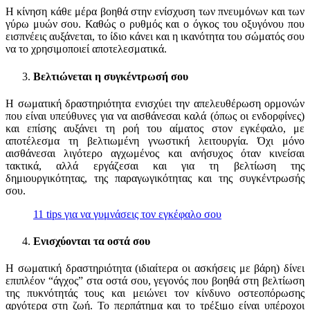
Η κίνηση κάθε μέρα βοηθά στην ενίσχυση των πνευμόνων και των
γύρω μυών σου. Καθώς ο ρυθμός και ο όγκος του οξυγόνου που
εισπνέεις αυξάνεται, το ίδιο κάνει και η ικανότητα του σώματός σου
να το χρησιμοποιεί αποτελεσματικά.
Βελτιώνεται η συγκέντρωσή σου
Η σωματική δραστηριότητα ενισχύει την απελευθέρωση ορμονών
που είναι υπεύθυνες για να αισθάνεσαι καλά (όπως οι ενδορφίνες)
και επίσης αυξάνει τη ροή του αίματος στον εγκέφαλο, με
αποτέλεσμα τη βελτιωμένη γνωστική λειτουργία. Όχι μόνο
αισθάνεσαι λιγότερο αγχωμένος και ανήσυχος όταν κινείσαι
τακτικά, αλλά εργάζεσαι και για τη βελτίωση της
δημιουργικότητας, της παραγωγικότητας και της συγκέντρωσής
σου.
11 tips για να γυμνάσεις τον εγκέφαλο σου
Ενισχύονται τα οστά σου
Η σωματική δραστηριότητα (ιδιαίτερα οι ασκήσεις με βάρη) δίνει
επιπλέον “άγχος” στα οστά σου, γεγονός που βοηθά στη βελτίωση
της πυκνότητάς τους και μειώνει τον κίνδυνο οστεοπόρωσης
αργότερα στη ζωή. Το περπάτημα και το τρέξιμο είναι υπέροχοι