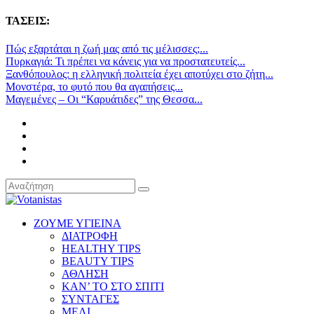
ΤΑΣΕΙΣ:
Πώς εξαρτάται η ζωή μας από τις μέλισσες;...
Πυρκαγιά: Τι πρέπει να κάνεις για να προστατευτείς...
Ξανθόπουλος: η ελληνική πολιτεία έχει αποτύχει στο ζήτη...
Μονστέρα, το φυτό που θα αγαπήσεις...
Μαγεμένες – Οι “Καρυάτιδες” της Θεσσα...
ΖΟΥΜΕ ΥΓΙΕΙΝΑ
ΔΙΑΤΡΟΦΗ
HEALTHY TIPS
BEAUTY TIPS
ΑΘΛΗΣΗ
ΚΑΝ’ ΤΟ ΣΤΟ ΣΠΙΤΙ
ΣΥΝΤΑΓΕΣ
ΜΕΛΙ