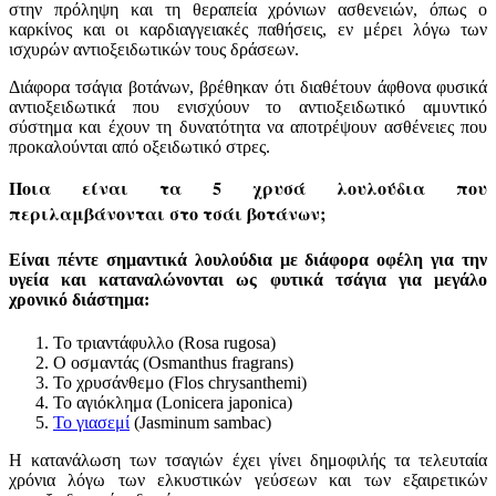
στην πρόληψη και τη θεραπεία χρόνιων ασθενειών, όπως ο
καρκίνος και οι καρδιαγγειακές παθήσεις, εν μέρει λόγω των
ισχυρών αντιοξειδωτικών τους δράσεων.
Διάφορα τσάγια βοτάνων, βρέθηκαν ότι διαθέτουν άφθονα φυσικά
αντιοξειδωτικά που ενισχύουν το αντιοξειδωτικό αμυντικό
σύστημα και έχουν τη δυνατότητα να αποτρέψουν ασθένειες που
προκαλούνται από οξειδωτικό στρες.
Ποια είναι τα 5 χρυσά λουλούδια που
περιλαμβάνονται στο τσάι βοτάνων;
Είναι πέντε σημαντικά λουλούδια με διάφορα οφέλη για την
υγεία και καταναλώνονται ως φυτικά τσάγια για μεγάλο
χρονικό διάστημα:
Το τριαντάφυλλο (Rosa rugosa)
Ο οσμαντάς (Osmanthus fragrans)
Το χρυσάνθεμο (Flos chrysanthemi)
Το αγιόκλημα (Lonicera japonica)
Το γιασεμί
(Jasminum sambac)
Η κατανάλωση των τσαγιών έχει γίνει δημοφιλής τα τελευταία
χρόνια λόγω των ελκυστικών γεύσεων και των εξαιρετικών