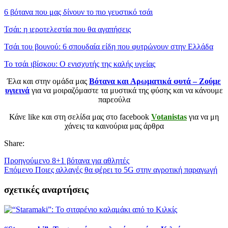
6 βότανα που μας δίνουν το πιο γευστικό τσάι
Τσάι: η ιεροτελεστία που θα αγαπήσεις
Τσάι του βουνού: 6 σπουδαία είδη που φυτρώνουν στην Ελλάδα
Το τσάι ιβίσκου: Ο ενισχυτής της καλής υγείας
Έλα και στην ομάδα μας
Βότανα και Αρωματικά φυτά – Ζούμε
υγιεινά
για να μοιραζόμαστε τα μυστικά της φύσης και να κάνουμε
παρεούλα
Κάνε like και στη σελίδα μας στο facebook
Votanistas
για να μη
χάνεις τα καινούρια μας άρθρα
Share:
Προηγούμενο
8+1 βότανα για αθλητές
Επόμενο
Ποιες αλλαγές θα φέρει το 5G στην αγροτική παραγωγή
σχετικές αναρτήσεις