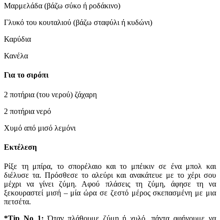
Μαρμελάδα (βάζω σύκο ή ροδάκινο)
Γλυκό του κουταλιού (βάζω σταφύλι ή κυδώνι)
Καρύδια
Κανέλα
Για το σιρόπι
2 ποτήρια (του νερού) ζάχαρη
2 ποτήρια νερό
Χυμό από μισό λεμόνι
Εκτέλεση
Ρίξε τη μπίρα, το σπορέλαιο και το μπέικιν σε ένα μπολ και
διέλυσε τα. Πρόσθεσε το αλεύρι και ανακάτευε με το χέρι σου
μέχρι να γίνει ζύμη. Αφού πλάσεις τη ζύμη, άφησε τη να
ξεκουραστεί μισή – μία ώρα σε ζεστό μέρος σκεπασμένη με μια
πετσέτα.
*Tip Νο 1:
Όταν πλάθουμε ζύμη ή χυλό, πάντα αφήνουμε να