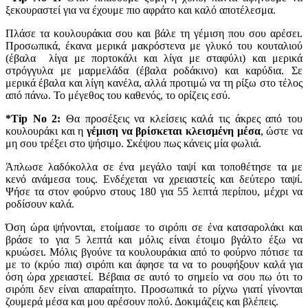
ξεκουραστεί για να έχουμε πιο αφράτο και καλό αποτέλεσμα.
Πλάσε τα κουλουράκια σου και βάλε τη γέμιση που σου αρέσει.
Προσωπικά, έκανα μερικά μακρόστενα με γλυκό του κουταλιού
(έβαλα λίγα με πορτοκάλι και λίγα με σταφύλι) και μερικά
στρόγγυλα με μαρμελάδα (έβαλα ροδάκινο) και καρύδια. Σε
μερικά έβαλα και λίγη κανέλα, αλλά προτιμώ να τη ρίξω στο τέλος
από πάνω. Το μέγεθος του καθενός, το ορίζεις εσύ.
*Tip Νο 2:
Θα προσέξεις να κλείσεις καλά τις άκρες από του
κουλουράκι και η
γέμιση να βρίσκεται κλεισμένη μέσα
, ώστε να
μη σου τρέξει στο ψήσιμο. Σκέψου πως κάνεις μία φωλιά.
Άπλωσε λαδόκολλα σε ένα μεγάλο ταψί και τοποθέτησε τα με
κενό ανάμεσα τους. Ενδέχεται να χρειαστείς και δεύτερο ταψί.
Ψήσε τα στον φούρνο στους 180 για 55 λεπτά περίπου, μέχρι να
ροδίσουν καλά.
Όση ώρα ψήνονται, ετοίμασε το σιρόπι σε ένα κατσαρολάκι και
βράσε το για 5 λεπτά και μόλις είναι έτοιμο βγάλτο έξω να
κρυώσει. Μόλις βγούνε τα κουλουράκια από το φούρνο πότισε τα
με το (κρύο πια) σιρόπι και άφησε τα να το ρουφήξουν καλά για
όση ώρα χρειαστεί. Βέβαια σε αυτό το σημείο να σου πω ότι το
σιρόπι δεν είναι απαραίτητο. Προσωπικά το ρίχνω γιατί γίνονται
ζουμερά μέσα και μου αρέσουν πολύ. Δοκιμάζεις και βλέπεις.