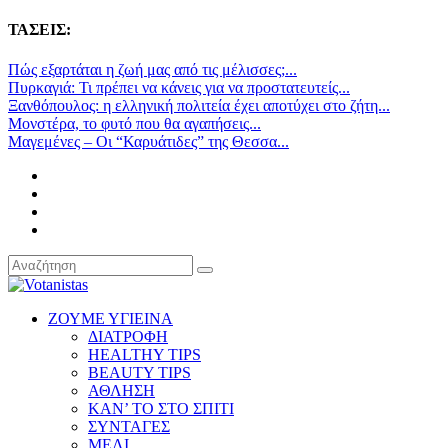
ΤΑΣΕΙΣ:
Πώς εξαρτάται η ζωή μας από τις μέλισσες;...
Πυρκαγιά: Τι πρέπει να κάνεις για να προστατευτείς...
Ξανθόπουλος: η ελληνική πολιτεία έχει αποτύχει στο ζήτη...
Μονστέρα, το φυτό που θα αγαπήσεις...
Μαγεμένες – Οι “Καρυάτιδες” της Θεσσα...
ΖΟΥΜΕ ΥΓΙΕΙΝΑ
ΔΙΑΤΡΟΦΗ
HEALTHY TIPS
BEAUTY TIPS
ΑΘΛΗΣΗ
ΚΑΝ’ ΤΟ ΣΤΟ ΣΠΙΤΙ
ΣΥΝΤΑΓΕΣ
ΜΕΛΙ