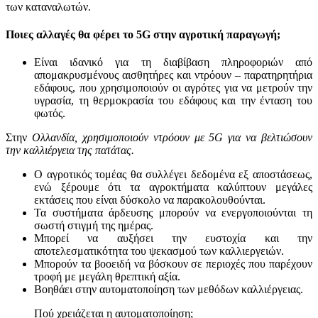
των καταναλωτών.
Ποιες αλλαγές θα φέρει το 5G στην αγροτική παραγωγή;
Είναι ιδανικό για τη διαβίβαση πληροφοριών από
απομακρυσμένους αισθητήρες και ντρόουν – παρατηρητήρια
εδάφους, που χρησιμοποιούν οι αγρότες για να μετρούν την
υγρασία, τη θερμοκρασία του εδάφους και την ένταση του
φωτός.
Στην
Ολλανδία
,
χρησιμο
π
οιούν
ντρόουν
με
5
G
για
να
βελτιώσουν
την
καλλιέργεια
της
π
ατάτας
.
Ο αγροτικός τομέας θα συλλέγει δεδομένα εξ αποστάσεως,
ενώ ξέρουμε ότι τα αγροκτήματα καλύπτουν μεγάλες
εκτάσεις που είναι δύσκολο να παρακολουθούνται.
Τα συστήματα άρδευσης μπορούν να ενεργοποιούνται τη
σωστή στιγμή της ημέρας.
Μπορεί να αυξήσει την ευστοχία και την
αποτελεσματικότητα του ψεκασμού των καλλιεργειών.
Μπορούν τα βοοειδή να βόσκουν σε περιοχές που παρέχουν
τροφή με μεγάλη θρεπτική αξία.
Βοηθάει στην αυτοματοποίηση των μεθόδων καλλιέργειας.
Πού χρειάζεται η αυτοματοποίηση;