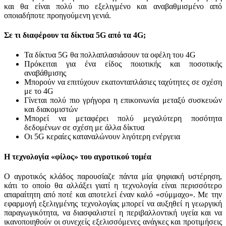
και θα είναι πολύ πιο εξελιγμένο και αναβαθμισμένο από
οποιαδήποτε προηγούμενη γενιά.
Σε τι διαφέρουν τα δίκτυα 5G από τα 4G;
Τα δίκτυα 5G θα πολλαπλασιάσουν τα οφέλη του 4G
Πρόκειται για ένα είδος ποιοτικής και ποσοτικής
αναβάθμισης
Μπορούν να επιτύχουν εκατονταπλάσιες ταχύτητες σε σχέση
με το 4G
Γίνεται πολύ πιο γρήγορα η επικοινωνία μεταξύ συσκευών
και διακομιστών
Μπορεί να μεταφέρει πολύ μεγαλύτερη ποσότητα
δεδομένων σε σχέση με άλλα δίκτυα
Οι 5G κεραίες καταναλώνουν λιγότερη ενέργεια
Η τεχνολογία «φίλος» του αγροτικού τομέα
Ο αγροτικός κλάδος παρουσίαζε πάντα μία ψηφιακή υστέρηση,
κάτι το οποίο θα αλλάξει γιατί η τεχνολογία είναι περισσότερο
απαραίτητη από ποτέ και αποτελεί έναν καλό «σύμμαχο». Με την
εφαρμογή εξελιγμένης τεχνολογίας μπορεί να αυξηθεί η γεωργική
παραγωγικότητα, να διασφαλιστεί η περιβαλλοντική υγεία και να
ικανοποιηθούν οι συνεχείς εξελισσόμενες ανάγκες και προτιμήσεις