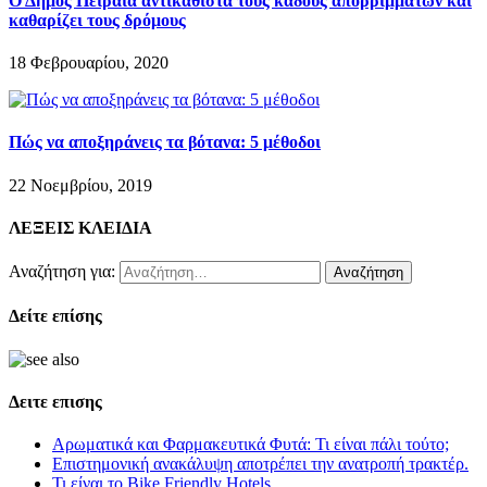
Ο Δήμος Πειραιά αντικαθιστά τους κάδους απορριμμάτων και
καθαρίζει τους δρόμους
18 Φεβρουαρίου, 2020
Πώς να αποξηράνεις τα βότανα: 5 μέθοδοι
22 Νοεμβρίου, 2019
ΛΕΞΕΙΣ ΚΛΕΙΔΙΑ
Αναζήτηση για:
Δείτε επίσης
Δειτε επισης
Αρωματικά και Φαρμακευτικά Φυτά: Τι είναι πάλι τούτο;
Επιστημονική ανακάλυψη αποτρέπει την ανατροπή τρακτέρ.
Τι είναι το Bike Friendly Hotels