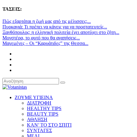
ΤΑΣΕΙΣ:
Πώς εξαρτάται η ζωή μας από τις μέλισσες;...
Πυρκαγιά: Τι πρέπει να κάνεις για να προστατευτείς...
Ξανθόπουλος: η ελληνική πολιτεία έχει αποτύχει στο ζήτη...
Μονστέρα, το φυτό που θα αγαπήσεις...
Μαγεμένες – Οι “Καρυάτιδες” της Θεσσα...
ΖΟΥΜΕ ΥΓΙΕΙΝΑ
ΔΙΑΤΡΟΦΗ
HEALTHY TIPS
BEAUTY TIPS
ΑΘΛΗΣΗ
ΚΑΝ’ ΤΟ ΣΤΟ ΣΠΙΤΙ
ΣΥΝΤΑΓΕΣ
ΜΕΛΙ