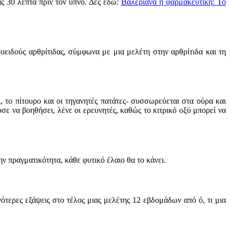
ς 30 λεπτά πριν τον ύπνο. Δες εδώ:
Βαλεριάνα η φαρμακευτική: Το
οειδούς αρθρίτιδας, σύμφωνα με μια μελέτη στην αρθρίτιδα και τη
 το πίτουρο και οι τηγανητές πατάτες- συσσωρεύεται στα ούρα και
 να βοηθήσει, λένε οι ερευνητές, καθώς το κιτρικό οξύ μπορεί να
ν πραγματικότητα, κάθε φυτικό έλαιο θα το κάνει.
τερες εξάψεις στο τέλος μιας μελέτης 12 εβδομάδων από ό, τι μια