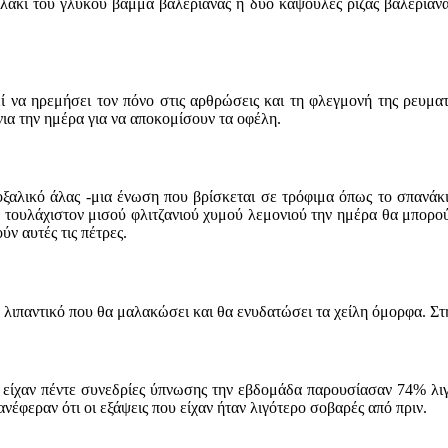
λάκι του γλυκού βάμμα βαλεριάνας ή δύο κάψουλες ρίζας βαλεριάνα
εί να ηρεμήσει τον πόνο στις αρθρώσεις και τη φλεγμονή της ρευματ
νια την ημέρα για να αποκομίσουν τα οφέλη.
οξαλικό άλας -μια ένωση που βρίσκεται σε τρόφιμα όπως το σπανάκι,
τουλάχιστον μισού φλιτζανιού χυμού λεμονιού την ημέρα θα μπορούσε
ν αυτές τις πέτρες.
ό λιπαντικό που θα μαλακώσει και θα ενυδατώσει τα χείλη όμορφα. Στη
υ είχαν πέντε συνεδρίες ύπνωσης την εβδομάδα παρουσίασαν 74% λιγό
έφεραν ότι οι εξάψεις που είχαν ήταν λιγότερο σοβαρές από πριν.