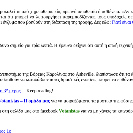
προκαλείται από χημειοθεραπεία, πρωινή αδιαθεσία ή ασθένεια. «Αν 
εται ότι μπορεί να λειτουργήσει παρεμποδίζοντας τους υποδοχείς σ
ι ένζυμα που βοηθούν στη διάσπαση της τροφής. Δες εδώ:
Γιατί είναι
δυνο σημείο για τρία λεπτά. Η έρευνα δείχνει ότι αυτή η απλή τεχν
στήμιο της Βόρειας Καρολίνας στο Asheville, διαπίστωσε ότι τα άτ
σπαθούν να καταλάβουν ποιες δραστικές ενώσεις μπορεί να ευθύνοντ
ο
ο 3
μέρος
… Keep reading!
Votanistas – Η ομάδα μας
για να μοιραζόμαστε τα μυστικά της φύσης
αι στη σελίδα μας στο facebook
Votanistas
για να μη χάνεις τα καινού
ρος 1ο