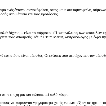
ασμα ενός έντονου πονοκέφαλου, όπως και η ακεταμινοφαίνη, σύμφωνα
μασάζ στο μέτωπο και τους κροτάφους.
κουταλιά ζάχαρη… είναι το φάρμακο. «Η κατανάλωση των κοκκωδών κρ
σετε τους σπασμούς, λέει η Claire Martin, διατροφολόγος με έδρα τη
ικά εστιατόρια είναι μάραθος. Οι ενώσεις που περιέχονται στον μάρα
ο στην εποχή μας και ταλαιπωρεί πολύ κόσμο.
ώπους να κοιμούνται γρηγορότερα χωρίς να ανατρέξουν σε ηρεμιστικ