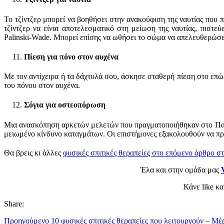
Το τζίντζερ μπορεί να βοηθήσει στην ανακούφιση της ναυτίας που 
τζίντζερ να είναι αποτελεσματικό στη μείωση της ναυτίας, πιστεύ
Palinski-Wade. Μπορεί επίσης να ωθήσει το σώμα να απελευθερώσε
Πίεση για πόνο στον αυχένα
Με τον αντίχειρα ή τα δάχτυλά σου, άσκησε σταθερή πίεση στο επώ
του πόνου στον αυχένα.
Σόγια για οστεοπόρωση
Μια ανασκόπηση αρκετών μελετών που πραγματοποιήθηκαν στο Πανεπι
μειωμένο κίνδυνο καταγμάτων. Οι επιστήμονες εξακολουθούν να προ
Θα βρεις κι άλλες
φυσικές σπιτικές θεραπείες στο επόμενο άρθρο στ
Έλα και στην ομάδα μας
Κάνε like κ
Share:
Προηγούμενο
10 φυσικές σπιτικές θεραπείες που λειτουργούν – Μέ