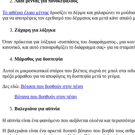
Λάδι μέντας για πονοκεφάλους
Το αιθέριο έλαιο μέντας
δροσίζει το δέρμα και χαλαρώνει το μούδι
για να αποτρέψεις τον ερεθισμό του δέρματος και μετά κάνε απαλό 
Ζάχαρη για λόξιγκα
Όταν πρόκειται για λόξιγκα -συσπάσεις του διαφράγματος-, μια 
κανονικό, και αυτό επαναρυθμίζει το διάφραγμα σας» για να σταματή
Μάραθος για δυσπεψία
Αυτοί οι μικροσκοπικοί σπόροι που βλέπεις συχνά σε μπολ στα ινδ
πρέζα μάραθου για να αποφύγεις τη δυσπεψία μετά το γεύμα.
Δες εδώ:
Βότανα που βοηθούν στην πέψη
Βότανα που βοηθούν στην πέψη
Βαλεριάνα για αϋπνία
Η αϋπνία είναι ένα φαινόμενο που αυξάνεται ολοένα και περισσότερ
Η βαλεριάνα είναι ένα αρκετά δυνατό βότανο που βοηθά τους ανθρ