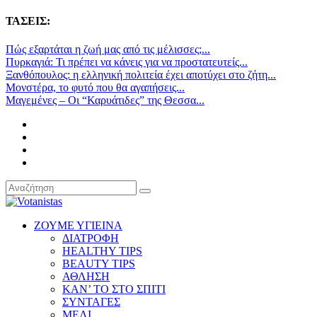
ΤΑΣΕΙΣ:
Πώς εξαρτάται η ζωή μας από τις μέλισσες;...
Πυρκαγιά: Τι πρέπει να κάνεις για να προστατευτείς...
Ξανθόπουλος: η ελληνική πολιτεία έχει αποτύχει στο ζήτη...
Μονστέρα, το φυτό που θα αγαπήσεις...
Μαγεμένες – Οι “Καρυάτιδες” της Θεσσα...
ΖΟΥΜΕ ΥΓΙΕΙΝΑ
ΔΙΑΤΡΟΦΗ
HEALTHY TIPS
BEAUTY TIPS
ΑΘΛΗΣΗ
ΚΑΝ’ ΤΟ ΣΤΟ ΣΠΙΤΙ
ΣΥΝΤΑΓΕΣ
ΜΕΛΙ