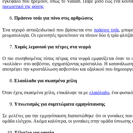
εγκέφαλο που ηρεμούν, όπως το Valium. Πάρε μισό έως ένα κουτα
ηρεμιστικό της φύσης
Πράσινο τσάι για πόνο στις αρθρώσεις
Ένα ισχυρό αντιοξειδωτικό που βρίσκεται στο
πράσινο τσάι
, μπορ
ρευματολογία. Οι ερευνητές προτείνουν να πίνουν δύο ή τρία φλιτζά
Χυμός λεμονιού για πέτρες στα νεφρά
Ο πιο συνηθισμένος τύπος πέτρας στα νεφρά εμφανίζεται όταν το 
«κολλάει» στο ασβέστιο, σχηματίζοντας κρύσταλλα. Η κατανάλωση 
αποτρέψει την κρυστάλλωση ασβεστίου και οξαλικού που δημιουργού
Ελαιόλαδο για σκασμένα χείλη
Όταν έχεις σκασμένα χείλη, επικάλυψε τα με
ελαιόλαδο
, ένα φυσικ
Υπνωτισμός για συμπτώματα εμμηνόπαυσης
Σε μελέτες για την εμμηνόπαυση διαπιστώθηκε ότι οι γυναίκες πο
ομάδα ελέγχου. Ακόμα καλύτερα, οι γυναίκες στην ομάδα ύπνωσης αν
Τζίντζερ για ναυτία