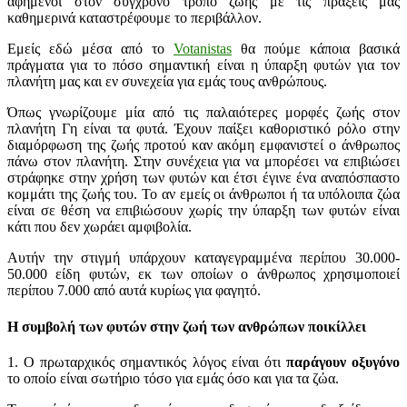
αφημένοι στον σύγχρονο τρόπο ζωής με τις πράξεις μας
καθημερινά καταστρέφουμε το περιβάλλον.
Εμείς εδώ μέσα από το
Votanistas
θα πούμε κάποια βασικά
πράγματα για το πόσο σημαντική είναι η ύπαρξη φυτών για τον
πλανήτη μας και εν συνεχεία για εμάς τους ανθρώπους.
Όπως γνωρίζουμε μία από τις παλαιότερες μορφές ζωής στον
πλανήτη Γη είναι τα φυτά. Έχουν παίξει καθοριστικό ρόλο στην
διαμόρφωση της ζωής προτού καν ακόμη εμφανιστεί ο άνθρωπος
πάνω στον πλανήτη. Στην συνέχεια για να μπορέσει να επιβιώσει
στράφηκε στην χρήση των φυτών και έτσι έγινε ένα αναπόσπαστο
κομμάτι της ζωής του. Το αν εμείς οι άνθρωποι ή τα υπόλοιπα ζώα
είναι σε θέση να επιβιώσουν χωρίς την ύπαρξη των φυτών είναι
κάτι που δεν χωράει αμφιβολία.
Αυτήν την στιγμή υπάρχουν καταγεγραμμένα περίπου 30.000-
50.000 είδη φυτών, εκ των οποίων ο άνθρωπος χρησιμοποιεί
περίπου 7.000 από αυτά κυρίως για φαγητό.
Η συμβολή των φυτών στην ζωή των ανθρώπων ποικίλλει
1. Ο πρωταρχικός σημαντικός λόγος είναι ότι
παράγουν οξυγόνο
το οποίο είναι σωτήριο τόσο για εμάς όσο και για τα ζώα.