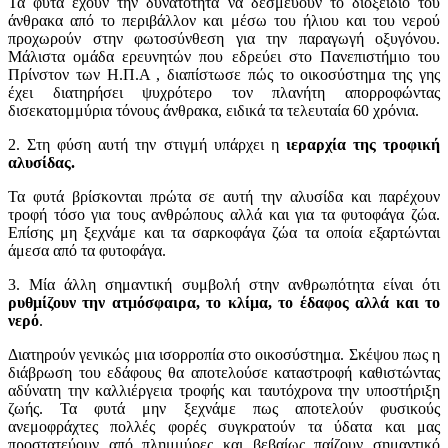
Τα φυτά έχουν την δυνατότητα να δεσμεύουν το διοξείδιο του
άνθρακα από το περιβάλλον και μέσω του ήλιου και του νερού
προχωρούν στην φωτοσύνθεση για την παραγωγή οξυγόνου.
Μάλιστα ομάδα ερευνητών που εδρεύει στο Πανεπιστήμιο του
Πρίνστον των Η.Π.Α , διαπίστωσε πώς το οικοσύστημα της γης
έχει διατηρήσει ψυχρότερο τον πλανήτη απορροφώντας
δισεκατομμύρια τόνους άνθρακα, ειδικά τα τελευταία 60 χρόνια.
2. Στη φύση αυτή την στιγμή υπάρχει η
ιεραρχία της τροφική
αλυσίδας.
Τα φυτά βρίσκονται πρώτα σε αυτή την αλυσίδα και παρέχουν
τροφή τόσο για τους ανθρώπους αλλά και για τα φυτοφάγα ζώα.
Επίσης μη ξεχνάμε και τα σαρκοφάγα ζώα τα οποία εξαρτώνται
άμεσα από τα φυτοφάγα.
3. Μία άλλη σημαντική συμβολή στην ανθρωπότητα είναι ότι
ρυθμίζουν την ατμόσφαιρα, το κλίμα, το έδαφος αλλά και το
νερό
.
Διατηρούν γενικώς μια ισορροπία στο οικοσύστημα. Σκέψου πως η
διάβρωση του εδάφους θα αποτελούσε καταστροφή καθιστώντας
αδύνατη την καλλιέργεια τροφής και ταυτόχρονα την υποστήριξη
ζωής. Τα φυτά μην ξεχνάμε πως αποτελούν φυσικούς
ανεμοφράχτες πολλές φορές συγκρατούν τα ύδατα και μας
προστατεύουν από πλημμύρες και βεβαίως παίζουν σημαντικό