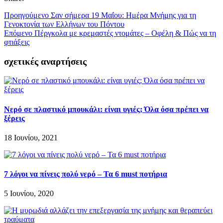
Προηγούμενο
Σαν σήμερα 19 Μαΐου: Ημέρα Μνήμης για τη
Γενοκτονία των Ελλήνων του Πόντου
Επόμενο
Πέργκολα με κρεμαστές ντομάτες – Οφέλη & Πώς να τη
φτιάξεις
σχετικές αναρτήσεις
Νερό σε πλαστικό μπουκάλι: είναι υγιές; Όλα όσα πρέπει να
ξέρεις
18 Ιουνίου, 2021
7 λόγοι να πίνεις πολύ νερό – Τα 6 must ποτήρια
5 Ιουνίου, 2020