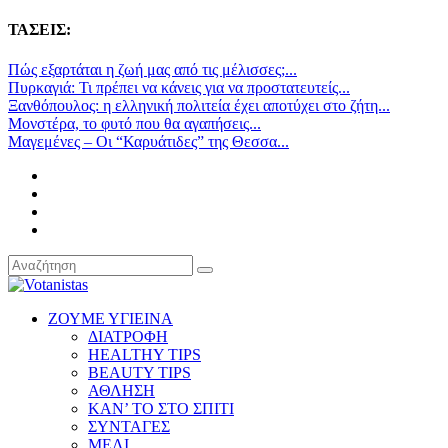
ΤΑΣΕΙΣ:
Πώς εξαρτάται η ζωή μας από τις μέλισσες;...
Πυρκαγιά: Τι πρέπει να κάνεις για να προστατευτείς...
Ξανθόπουλος: η ελληνική πολιτεία έχει αποτύχει στο ζήτη...
Μονστέρα, το φυτό που θα αγαπήσεις...
Μαγεμένες – Οι “Καρυάτιδες” της Θεσσα...
ΖΟΥΜΕ ΥΓΙΕΙΝΑ
ΔΙΑΤΡΟΦΗ
HEALTHY TIPS
BEAUTY TIPS
ΑΘΛΗΣΗ
ΚΑΝ’ ΤΟ ΣΤΟ ΣΠΙΤΙ
ΣΥΝΤΑΓΕΣ
ΜΕΛΙ