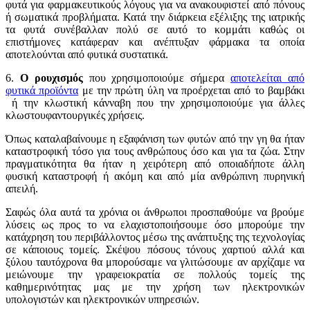
φυτά για φαρμακευτικούς λόγους για να ανακουφιστεί από πόνους
ή σωματικά προβλήματα. Κατά την διάρκεια εξέλιξης της ιατρικής
τα φυτά συνέβαλλαν πολύ σε αυτό το κομμάτι καθώς οι
επιστήμονες κατάφεραν και ανέπτυξαν φάρμακα τα οποία
αποτελούνται από φυτικά συστατικά.
6.
Ο ρουχισμός
που χρησιμοποιούμε σήμερα
αποτελείται από
φυτικά προϊόντα
με την πρώτη ύλη να προέρχεται από το βαμβάκι
ή την κλωστική κάνναβη που την χρησιμοποιούμε για άλλες
κλωστουφαντουργικές χρήσεις.
Όπως καταλαβαίνουμε η εξαφάνιση των φυτών από την γη θα ήταν
καταστροφική τόσο για τους ανθρώπους όσο και για τα ζώα. Στην
πραγματικότητα θα ήταν η χειρότερη από οποιαδήποτε άλλη
φυσική καταστροφή ή ακόμη και από μία ανθρώπινη πυρηνική
απειλή.
Σαφώς όλα αυτά τα χρόνια οι άνθρωποι προσπαθούμε να βρούμε
λύσεις ως προς το να ελαχιστοποιήσουμε όσο μπορούμε την
κατάχρηση του περιβάλλοντος μέσω της ανάπτυξης της τεχνολογίας
σε κάποιους τομείς. Σκέψου πόσους τόνους χαρτιού αλλά και
ξύλου ταυτόχρονα θα μπορούσαμε να γλιτώσουμε αν αρχίζαμε να
μειώνουμε την γραφειοκρατία σε πολλούς τομείς της
καθημερινότητας μας με την χρήση των ηλεκτρονικών
υπολογιστών και ηλεκτρονικών υπηρεσιών.