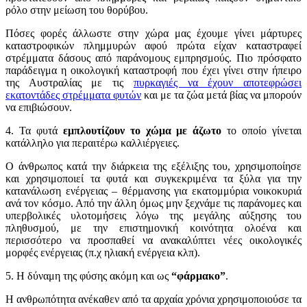
ρόλο στην μείωση του θορύβου.
Πόσες φορές άλλωστε στην χώρα μας έχουμε γίνει μάρτυρες
καταστροφικών πλημμυρών αφού πρώτα είχαν καταστραφεί
στρέμματα δάσους από παράνομους εμπρησμούς. Πιο πρόσφατο
παράδειγμα η οικολογική καταστροφή που έχει γίνει στην ήπειρο
της Αυστραλίας με τις
πυρκαγιές να έχουν αποτεφρώσει
εκατοντάδες στρέμματα φυτών
και με τα ζώα μετά βίας να μπορούν
να επιβιώσουν.
4. Τα φυτά
εμπλουτίζουν το χώμα με άζωτο
το οποίο γίνεται
κατάλληλο για περαιτέρω καλλιέργειες.
Ο άνθρωπος κατά την διάρκεια της εξέλιξης του, χρησιμοποίησε
και χρησιμοποιεί τα φυτά και συγκεκριμένα τα ξύλα για την
κατανάλωση ενέργειας – θέρμανσης για εκατομμύρια νοικοκυριά
ανά τον κόσμο. Από την άλλη όμως μην ξεχνάμε τις παράνομες και
υπερβολικές υλοτομήσεις λόγω της μεγάλης αύξησης του
πληθυσμού, με την επιστημονική κοινότητα ολοένα και
περισσότερο να προσπαθεί να ανακαλύπτει νέες οικολογικές
μορφές ενέργειας (π.χ ηλιακή ενέργεια κλπ).
5. Η δύναμη της φύσης ακόμη και ως
“φάρμακο”
.
Η ανθρωπότητα ανέκαθεν από τα αρχαία χρόνια χρησιμοποιούσε τα