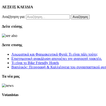
ΛΕΞΕΙΣ ΚΛΕΙΔΙΑ
Αναζήτηση για:
Δείτε επίσης
Δειτε επισης
Αρωματικά και Φαρμακευτικά Φυτά: Τι είναι πάλι τούτο;
Επιστημονική ανακάλυψη αποτρέπει την ανατροπή τρακτέρ.
Τι είναι το Bike Friendly Hotels
Βασιλικός: Περιγραφή & Καλλιέργεια του συναρπαστικού φυ
Τα νέα μας
Votanistas