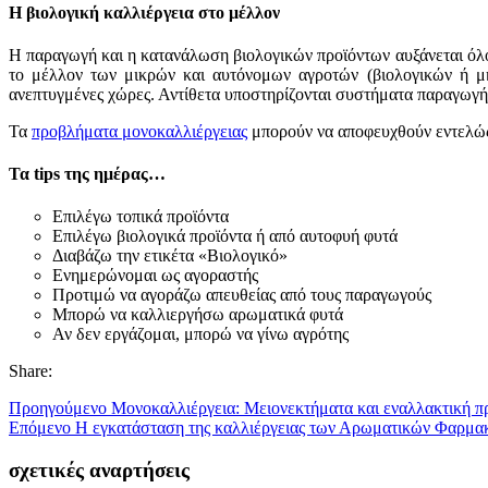
Η βιολογική καλλιέργεια στο μέλλον
Η παραγωγή και η κατανάλωση βιολογικών προϊόντων αυξάνεται όλο
το μέλλον των μικρών και αυτόνομων αγροτών (βιολογικών ή μη
ανεπτυγμένες χώρες. Αντίθετα υποστηρίζονται συστήματα παραγωγή
Τα
προβλήματα μονοκαλλιέργειας
μπορούν να αποφευχθούν εντελώς 
Τα tips της ημέρας…
Επιλέγω τοπικά προϊόντα
Επιλέγω βιολογικά προϊόντα ή από αυτοφυή φυτά
Διαβάζω την ετικέτα «Βιολογικό»
Ενημερώνομαι ως αγοραστής
Προτιμώ να αγοράζω απευθείας από τους παραγωγούς
Μπορώ να καλλιεργήσω αρωματικά φυτά
Αν δεν εργάζομαι, μπορώ να γίνω αγρότης
Share:
Προηγούμενο
Μονοκαλλιέργεια: Μειονεκτήματα και εναλλακτική π
Επόμενο
Η εγκατάσταση της καλλιέργειας των Αρωματικών Φαρμα
σχετικές αναρτήσεις