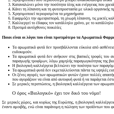
Καταναλώνει μόνο την ποσότητα ύλης και ενέργειας που χρειά
Κάνει τη λίπανση και τη φυτοπροστασία με υλικά οργανικής 
Χρησιμοποιεί περιορισμένα τα μηχανήματα
Εφαρμόζει την αμειψισπορά, τη χλωρή λίπανση, τις μικτές κ
Καλλιεργεί το έδαφος τον κατάλληλο χρόνο, με το κατάλληλο 
Προτιμά αυτόχθονες ποικιλίες
Ποιοι είναι οι λόγοι που είναι προτιμότερο τα Αρωματικά Φαρμ
Τα αρωματικά φυτά δεν προσβάλλονται εύκολα από ασθένειες 
ευδοκιμούν.
Τα αρωματικά φυτά δεν ανήκουν στις βασικές τροφές του α
παραγωγής τροφίμων, λόγω χαμηλής παραγωγικότητας της βιολ
Η βιολογική καλλιέργεια βελτιώνει την ποιότητα των παραγό
Τα αρωματικά φυτά δεν εκμεταλλεύονται πάντα τις υψηλές εισ
Οι ξένες αγορές των αρωματικών φυτών έχουν πολλές απαιτήσε
που αγοράζουν να είναι από αυτοφυή φυτά ή να παράγεται έστ
Σε μερικές περιπτώσεις, η βιολογική καλλιέργεια των αρωμα
Ο όρος «Βιολογικό» έχει τον δικό του νόμο!
Σε μερικές χώρες, και κυρίως της Ευρώπης, η βιολογική καλλιέργει
έναντι αμοιβής, ενώ είναι παράνομη η πώληση των προϊόντων που φ