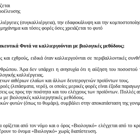
ζεται
προέλευσης
αλλιέργειες (συγκαλλιέργεια), την εδαφοκάλυψη και την κομποστοπο
μηχάνημα και τόσες φορές όσες χρειάζεται το φυτό
ακευτικά Φυτά να καλλιεργούνται με βιολογικές μεθόδους;
και εχθρούς, ειδικά όταν καλλιεργούνται σε περιβαλλοντικές συνθή
νθρώπου. Άρα δεν υπάρχει η ανησυχία ότι η αύξηση του ποσοστού τ
ογικής καλλιέργειας.
μενων αιθέριων ελαίων και άλλων δευτερογενών προϊόντων τους.
ροές (λιπάσματα, νερό), οι οποίες μερικές φορές είναι έξοδα παραγω
ις ως προς την ποιότητα και του ελέγχους των προϊόντων. Πολλές απ
ω με βιολογικές καλλιεργητικές μεθόδους.
τικών φυτών (όπως το θυμάρι), συμβάλει στην αποκατάσταση της γον
α ορίζεται από τον νόμο και ο όρος «Βιολογικό» ελέγχεται από το κρ
έρουν το όνομα «Βιολογικό» χωρίς διαπίστευση.