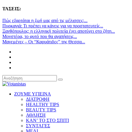
ΤΑΣΕΙΣ:
Πώς εξαρτάται η ζωή μας από τις μέλισσες;...
Πυρκαγιά: Τι πρέπει να κάνεις για να προστατευτείς...
Ξανθόπουλος: η ελληνική πολιτεία έχει αποτύχει στο ζήτη...
Μονστέρα, το φυτό που θα αγαπήσεις...
Μαγεμένες – Οι “Καρυάτιδες” της Θεσσα...
ΖΟΥΜΕ ΥΓΙΕΙΝΑ
ΔΙΑΤΡΟΦΗ
HEALTHY TIPS
BEAUTY TIPS
ΑΘΛΗΣΗ
ΚΑΝ’ ΤΟ ΣΤΟ ΣΠΙΤΙ
ΣΥΝΤΑΓΕΣ
ΜΕΛΙ