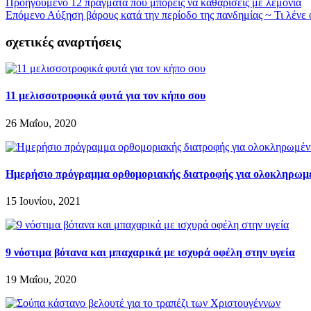
Προηγούμενο
12 πράγματα που μπορείς να καθαρίσεις με λεμόνια
Επόμενο
Αύξηση βάρους κατά την περίοδο της πανδημίας ~ Τι λένε ο
σχετικές αναρτήσεις
11 μελισσοτροφικά φυτά για τον κήπο σου
26 Μαΐου, 2020
Ημερήσιο πρόγραμμα ορθομοριακής διατροφής για ολοκληρωμέ
15 Ιουνίου, 2021
9 νόστιμα βότανα και μπαχαρικά με ισχυρά οφέλη στην υγεία
19 Μαΐου, 2020