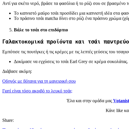
Αντί για σκέτο νερό, βράσε τα φασόλια ή το ρύζι σου σε βρασμένο τ
Το καπνιστό μαύρο τσάι προσδίδει μια καπνιστή ιδέα στα φασ
Το πράσινο τσάι matcha δίνει στο ρύζι ένα πράσινο χρώμα (χό
Βάλε το τσάι στο επιδόρπιο
Γαλακτοκομικά προϊόντα και τσάι παντρεύο
Εμπότισε τις πουτίγκες ή τις κρέμες με τις λεπτές γεύσεις του τσαγιο
Δοκίμασε να εγχύσεις το τσάι Earl Grey σε κρέμα σοκολάτας.
Διάβασε ακόμη:
Οδηγός με βότανα για τη μαγειρική σου
Γιατί είναι τόσο ακριβό το λευκό τσάι;
Έλα και στην ομάδα μας
Votanis
Κάνε like κ
Share: