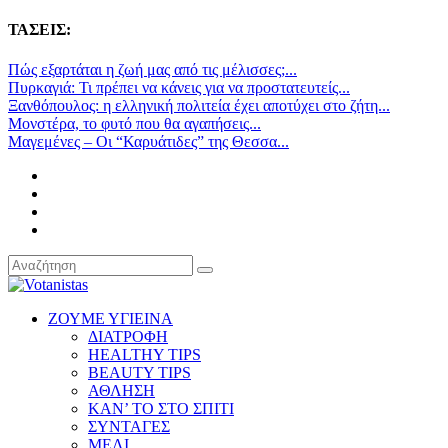
ΤΑΣΕΙΣ:
Πώς εξαρτάται η ζωή μας από τις μέλισσες;...
Πυρκαγιά: Τι πρέπει να κάνεις για να προστατευτείς...
Ξανθόπουλος: η ελληνική πολιτεία έχει αποτύχει στο ζήτη...
Μονστέρα, το φυτό που θα αγαπήσεις...
Μαγεμένες – Οι “Καρυάτιδες” της Θεσσα...
ΖΟΥΜΕ ΥΓΙΕΙΝΑ
ΔΙΑΤΡΟΦΗ
HEALTHY TIPS
BEAUTY TIPS
ΑΘΛΗΣΗ
ΚΑΝ’ ΤΟ ΣΤΟ ΣΠΙΤΙ
ΣΥΝΤΑΓΕΣ
ΜΕΛΙ