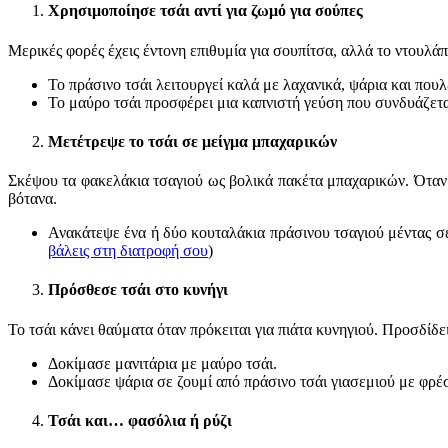
Χρησιμοποίησε τσάι αντί για ζωμό για σούπες
Μερικές φορές έχεις έντονη επιθυμία για σουπίτσα, αλλά το ντουλάπι
Το πράσινο τσάι λειτουργεί καλά με λαχανικά, ψάρια και πουλ
Το μαύρο τσάι προσφέρει μια καπνιστή γεύση που συνδυάζεται
Μετέτρεψε το τσάι σε μείγμα μπαχαρικών
Σκέψου τα φακελάκια τσαγιού ως βολικά πακέτα μπαχαρικών. Όταν
βότανα.
Ανακάτεψε ένα ή δύο κουταλάκια πράσινου τσαγιού μέντας σε
βάλεις στη διατροφή σου
)
Πρόσθεσε τσάι στο κυνήγι
Το τσάι κάνει θαύματα όταν πρόκειται για πιάτα κυνηγιού. Προσδίδ
Δοκίμασε μανιτάρια με μαύρο τσάι.
Δοκίμασε ψάρια σε ζουμί από πράσινο τσάι γιασεμιού με φρ
Τσάι και… φασόλια ή ρύζι