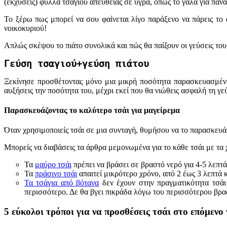
(εκχύσεις) φύλλα τσαγιού απευθείας σε υγρά, όπως το γάλα για παν
Το ξέρω πως μπορεί να σου φαίνεται λίγο παράξενο να πάρεις το 
νοικοκυριού!
Απλώς σκέψου το πιάτο συνολικά και πώς θα παίξουν οι γεύσεις του 
Γεύση τσαγιού+γεύση πιάτου
Ξεκίνησε προσθέτοντας μόνο μια μικρή ποσότητα παρασκευασμένο
αυξήσεις την ποσότητα του, μέχρι εκεί που θα νιώθεις ασφαλή τη γ
Παρασκευάζοντας το καλύτερο τσάι για μαγείρεμα
Όταν χρησιμοποιείς τσάι σε μια συνταγή, θυμήσου να το παρασκευάσ
Μπορείς να διαβάσεις τα άρθρα μεμονωμένα για το κάθε τσάι με τα 
Τα
μαύρο τσάι
πρέπει να βράσει σε βραστό νερό για 4-5 λεπτά
Τα
πράσινο τσάι
απαιτεί μικρότερο χρόνο, από 2 έως 3 λεπτά κ
Τα τσάγια από βότανα
δεν έχουν στην πραγματικότητα τσάι
περισσότερο. Δε θα βγει πικράδα λόγω του περισσότερου βρασ
5 εύκολοι τρόποι για να προσθέσεις τσάι στο επόμενο