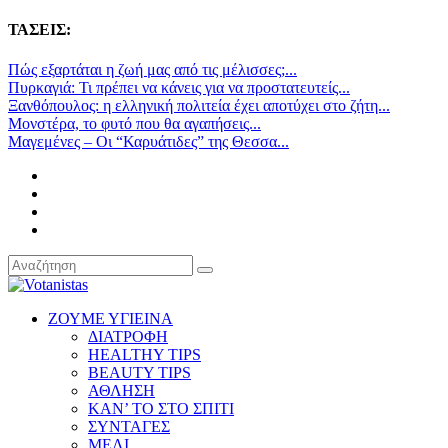
ΤΑΣΕΙΣ:
Πώς εξαρτάται η ζωή μας από τις μέλισσες;...
Πυρκαγιά: Τι πρέπει να κάνεις για να προστατευτείς...
Ξανθόπουλος: η ελληνική πολιτεία έχει αποτύχει στο ζήτη...
Μονστέρα, το φυτό που θα αγαπήσεις...
Μαγεμένες – Οι “Καρυάτιδες” της Θεσσα...
ΖΟΥΜΕ ΥΓΙΕΙΝΑ
ΔΙΑΤΡΟΦΗ
HEALTHY TIPS
BEAUTY TIPS
ΑΘΛΗΣΗ
ΚΑΝ’ ΤΟ ΣΤΟ ΣΠΙΤΙ
ΣΥΝΤΑΓΕΣ
ΜΕΛΙ