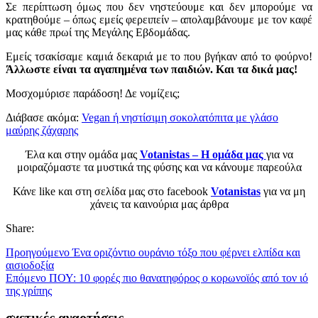
Σε περίπτωση όμως που δεν νηστεύουμε και δεν μπορούμε να
κρατηθούμε – όπως εμείς φερειπείν – απολαμβάνουμε με τον καφέ
μας κάθε πρωί της Μεγάλης Εβδομάδας.
Εμείς τσακίσαμε καμιά δεκαριά με το που βγήκαν από το φούρνο!
Άλλωστε είναι τα αγαπημένα των παιδιών. Και τα δικά μας!
Μοσχομύρισε παράδοση! Δε νομίζεις;
Διάβασε ακόμα:
Vegan ή νηστίσιμη σοκολατόπιτα με γλάσο
μαύρης ζάχαρης
Έλα και στην ομάδα μας
Votanistas – Η ομάδα μας
για να
μοιραζόμαστε τα μυστικά της φύσης και να κάνουμε παρεούλα
Κάνε like και στη σελίδα μας στο facebook
Votanistas
για να μη
χάνεις τα καινούρια μας άρθρα
Share:
Προηγούμενο
Ένα οριζόντιο ουράνιο τόξο που φέρνει ελπίδα και
αισιοδοξία
Επόμενο
ΠΟΥ: 10 φορές πιο θανατηφόρος ο κορωνοϊός από τον ιό
της γρίπης
σχετικές αναρτήσεις