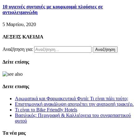
10 υγιεινές συνταγές με κουρκουμά πλούσιες σε
αντιφλεγμονώδη
5 Μαρτίου, 2020
ΛΕΞΕΙΣ ΚΛΕΙΔΙΑ
Αναζήτηση για:
Δείτε επίσης
Δειτε επισης
Αρωματικά και Φαρμακευτικά Φυτά: Τι είναι πάλι τούτο;
Επιστημονική ανακάλυψη αποτρέπει την ανατροπή τρακτέρ.
Τι είναι το Bike Friendly Hotels
Βασιλικός: Περιγραφή & Καλλιέργεια του συναρπαστικού
φυτού
Τα νέα μας