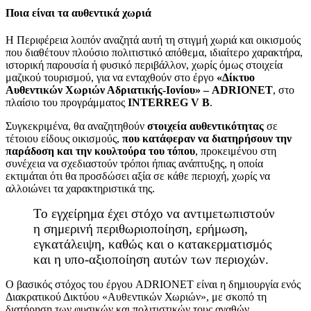
Ποια είναι τα αυθεντικά χωριά
Η Περιφέρεια λοιπόν αναζητά αυτή τη στιγμή χωριά και οικισμούς
που διαθέτουν πλούσιο πολιτιστικό απόθεμα, ιδιαίτερο χαρακτήρα,
ιστορική παρουσία ή φυσικό περιβάλλον, χωρίς όμως στοιχεία
μαζικού τουρισμού, για να ενταχθούν στο έργο
«Δίκτυο
Αυθεντικών Χωριών Αδριατικής-Ιονίου» – ADRIONET
, στο
πλαίσιο του προγράμματος
INTERREG V B
.
Συγκεκριμένα, θα αναζητηθούν
στοιχεία αυθεντικότητας
σε
τέτοιου είδους οικισμούς,
που κατάφεραν να διατηρήσουν την
παράδοση και την κουλτούρα του τόπου
, προκειμένου στη
συνέχεια να σχεδιαστούν τρόποι ήπιας ανάπτυξης, η οποία
εκτιμάται ότι θα προσδώσει αξία σε κάθε περιοχή, χωρίς να
αλλοιώνει τα χαρακτηριστικά της.
Το εγχείρημα έχει στόχο να αντιμετωπιστούν
η σημερινή περιθωριοποίηση, ερήμωση,
εγκατάλειψη, καθώς και ο κατακερματισμός
και η υπο-αξιοποίηση αυτών των περιοχών.
Ο βασικός στόχος του έργου ADRIONET είναι η δημιουργία ενός
Διακρατικού Δικτύου «Αυθεντικών Χωριών», με σκοπό τη
διατήρηση των φυσικών και πολιτιστικών τους αγαθών,