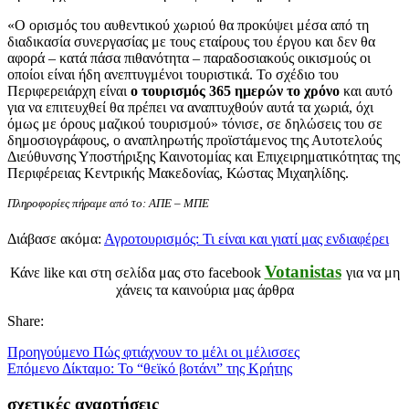
«Ο ορισμός του αυθεντικού χωριού θα προκύψει μέσα από τη
διαδικασία συνεργασίας με τους εταίρους του έργου και δεν θα
αφορά – κατά πάσα πιθανότητα – παραδοσιακούς οικισμούς οι
οποίοι είναι ήδη ανεπτυγμένοι τουριστικά. Το σχέδιο του
Περιφερειάρχη είναι
ο τουρισμός 365 ημερών το χρόνο
και αυτό
για να επιτευχθεί θα πρέπει να αναπτυχθούν αυτά τα χωριά, όχι
όμως με όρους μαζικού τουρισμού» τόνισε, σε δηλώσεις του σε
δημοσιογράφους, ο αναπληρωτής προϊστάμενος της Αυτοτελούς
Διεύθυνσης Υποστήριξης Καινοτομίας και Επιχειρηματικότητας της
Περιφέρειας Κεντρικής Μακεδονίας, Κώστας Μιχαηλίδης.
Πληροφορίες πήραμε από το: ΑΠΕ – ΜΠΕ
Διάβασε ακόμα:
Αγροτουρισμός: Τι είναι και γιατί μας ενδιαφέρει
Votanistas
Κάνε like και στη σελίδα μας στο facebook
για να μη
χάνεις τα καινούρια μας άρθρα
Share:
Προηγούμενο
Πώς φτιάχνουν το μέλι οι μέλισσες
Επόμενο
Δίκταμο: Το “θεϊκό βοτάνι” της Κρήτης
σχετικές αναρτήσεις