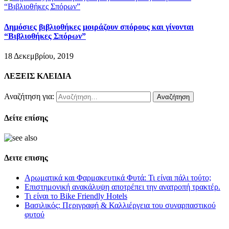
Δημόσιες βιβλιοθήκες μοιράζουν σπόρους και γίνονται
“Βιβλιοθήκες Σπόρων”
18 Δεκεμβρίου, 2019
ΛΕΞΕΙΣ ΚΛΕΙΔΙΑ
Αναζήτηση για:
Δείτε επίσης
Δειτε επισης
Αρωματικά και Φαρμακευτικά Φυτά: Τι είναι πάλι τούτο;
Επιστημονική ανακάλυψη αποτρέπει την ανατροπή τρακτέρ.
Τι είναι το Bike Friendly Hotels
Βασιλικός: Περιγραφή & Καλλιέργεια του συναρπαστικού
φυτού