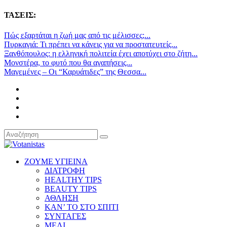
ΤΑΣΕΙΣ:
Πώς εξαρτάται η ζωή μας από τις μέλισσες;...
Πυρκαγιά: Τι πρέπει να κάνεις για να προστατευτείς...
Ξανθόπουλος: η ελληνική πολιτεία έχει αποτύχει στο ζήτη...
Μονστέρα, το φυτό που θα αγαπήσεις...
Μαγεμένες – Οι “Καρυάτιδες” της Θεσσα...
ΖΟΥΜΕ ΥΓΙΕΙΝΑ
ΔΙΑΤΡΟΦΗ
HEALTHY TIPS
BEAUTY TIPS
ΑΘΛΗΣΗ
ΚΑΝ’ ΤΟ ΣΤΟ ΣΠΙΤΙ
ΣΥΝΤΑΓΕΣ
ΜΕΛΙ