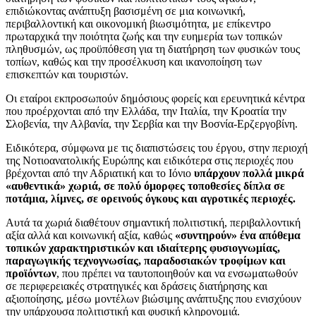
επιδιώκοντας ανάπτυξη βασισμένη σε μια κοινωνική,
περιβαλλοντική και οικονομική βιωσιμότητα, με επίκεντρο
πρωταρχικά την ποιότητα ζωής και την ευημερία των τοπικών
πληθυσμών, ως προϋπόθεση για τη διατήρηση των φυσικών τους
τοπίων, καθώς και την προσέλκυση και ικανοποίηση των
επισκεπτών και τουριστών.
Οι εταίροι εκπροσωπούν δημόσιους φορείς και ερευνητικά κέντρα
που προέρχονται από την Ελλάδα, την Ιταλία, την Κροατία την
Σλοβενία, την Αλβανία, την Σερβία και την Βοσνία-Ερζεργοβίνη.
Ειδικότερα, σύμφωνα με τις διαπιστώσεις του έργου, στην περιοχή
της Νοτιοανατολικής Ευρώπης και ειδικότερα στις περιοχές που
βρέχονται από την Αδριατική και το Ιόνιο
υπάρχουν πολλά μικρά
«αυθεντικά» χωριά, σε πολύ όμορφες τοποθεσίες δίπλα σε
ποτάμια, λίμνες, σε ορεινούς όγκους και αγροτικές περιοχές.
Αυτά τα χωριά διαθέτουν σημαντική πολιτιστική, περιβαλλοντική
αξία αλλά και κοινωνική αξία, καθώς
«συντηρούν» ένα απόθεμα
τοπικών χαρακτηριστικών και ιδιαίτερης φυσιογνωμίας,
παραγωγικής τεχνογνωσίας, παραδοσιακών τροφίμων και
προϊόντων
, που πρέπει να ταυτοποιηθούν και να ενσωματωθούν
σε περιφερειακές στρατηγικές και δράσεις διατήρησης και
αξιοποίησης, μέσω μοντέλων βιώσιμης ανάπτυξης που ενισχύουν
την υπάρχουσα πολιτιστική και φυσική κληρονομιά.