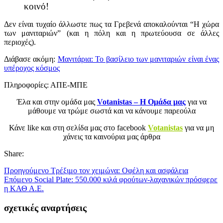
κοινό!
Δεν είναι τυχαίο άλλωστε πως τα Γρεβενά αποκαλούνται “Η χώρα
των μανιταριών” (και η πόλη και η πρωτεύουσα σε άλλες
περιοχές).
Διάβασε ακόμη:
Μανιτάρια: Το βασίλειο των μανιταριών είναι ένας
υπέροχος κόσμος
Πληροφορίες: ΑΠΕ-ΜΠΕ
Έλα και στην ομάδα μας
Votanistas – Η Ομάδα μας
για να
μάθουμε να τρώμε σωστά και να κάνουμε παρεούλα
Κάνε like και στη σελίδα μας στο facebook
Votanistas
για να μη
χάνεις τα καινούρια μας άρθρα
Share:
Προηγούμενο
Τρέξιμο τον χειμώνα: Οφέλη και ασφάλεια
Επόμενο
Social Plate: 550.000 κιλά φρούτων-λαχανικών πρόσφερε
η ΚΑΘ Α.Ε.
σχετικές αναρτήσεις