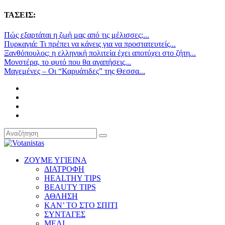
ΤΑΣΕΙΣ:
Πώς εξαρτάται η ζωή μας από τις μέλισσες;...
Πυρκαγιά: Τι πρέπει να κάνεις για να προστατευτείς...
Ξανθόπουλος: η ελληνική πολιτεία έχει αποτύχει στο ζήτη...
Μονστέρα, το φυτό που θα αγαπήσεις...
Μαγεμένες – Οι “Καρυάτιδες” της Θεσσα...
ΖΟΥΜΕ ΥΓΙΕΙΝΑ
ΔΙΑΤΡΟΦΗ
HEALTHY TIPS
BEAUTY TIPS
ΑΘΛΗΣΗ
ΚΑΝ’ ΤΟ ΣΤΟ ΣΠΙΤΙ
ΣΥΝΤΑΓΕΣ
ΜΕΛΙ