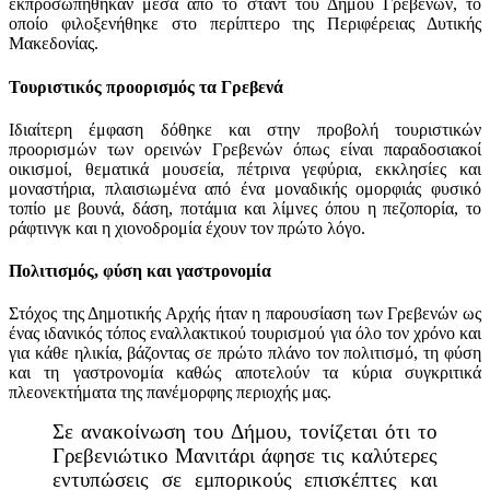
εκπροσωπήθηκαν μέσα από το σταντ του Δήμου Γρεβενών, το
οποίο φιλοξενήθηκε στο περίπτερο της Περιφέρειας Δυτικής
Μακεδονίας.
Τουριστικός προορισμός τα Γρεβενά
Ιδιαίτερη έμφαση δόθηκε και στην προβολή τουριστικών
προορισμών των ορεινών Γρεβενών όπως είναι παραδοσιακοί
οικισμοί, θεματικά μουσεία, πέτρινα γεφύρια, εκκλησίες και
μοναστήρια, πλαισιωμένα από ένα μοναδικής ομορφιάς φυσικό
τοπίο με βουνά, δάση, ποτάμια και λίμνες όπου η πεζοπορία, το
ράφτινγκ και η χιονοδρομία έχουν τον πρώτο λόγο.
Πολιτισμός, φύση και γαστρονομία
Στόχος της Δημοτικής Αρχής ήταν η παρουσίαση των Γρεβενών ως
ένας ιδανικός τόπος εναλλακτικού τουρισμού για όλο τον χρόνο και
για κάθε ηλικία, βάζοντας σε πρώτο πλάνο τον πολιτισμό, τη φύση
και τη γαστρονομία καθώς αποτελούν τα κύρια συγκριτικά
πλεονεκτήματα της πανέμορφης περιοχής μας.
Σε ανακοίνωση του Δήμου, τονίζεται ότι το
Γρεβενιώτικο Μανιτάρι άφησε τις καλύτερες
εντυπώσεις σε εμπορικούς επισκέπτες και