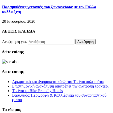
Παραμυθένιες γειτονιές που ζωντανεύουν με τον Γάλλο
καλλιτέχνη
20 Ιανουαρίου, 2020
ΛΕΞΕΙΣ ΚΛΕΙΔΙΑ
Αναζήτηση για:
Δείτε επίσης
Δειτε επισης
Αρωματικά και Φαρμακευτικά Φυτά: Τι είναι πάλι τούτο;
Επιστημονική ανακάλυψη αποτρέπει την ανατροπή τρακτέρ.
Τι είναι το Bike Friendly Hotels
Βασιλικός: Περιγραφή & Καλλιέργεια του συναρπαστικού
φυτού
Τα νέα μας