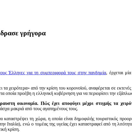
έδρασε γρήγορα
ους Έλληνες για τη συμπεριφορά τους στην πανδημία
, έρχεται μί
ι τα χειρότερα» από την κρίση του κορονοϊού, αναφέρεται σε εκτενές
τα οποία προέβη η ελληνική κυβέρνηση για να περιορίσει την εξάπλωσ
αυστη οικονομία. Πώς έχει αποφύγει μέχρι στιγμής τα χειρό
άσχα μακριά από τους αγαπημένους τους.
 καταστρέψει τη χώρα, η οποία είναι δημοφιλής τουριστικός προορισ
την Ιταλία), ενώ ο τομέας της υγείας έχει καταστραφεί από τη λιτότη
τική κρίση.