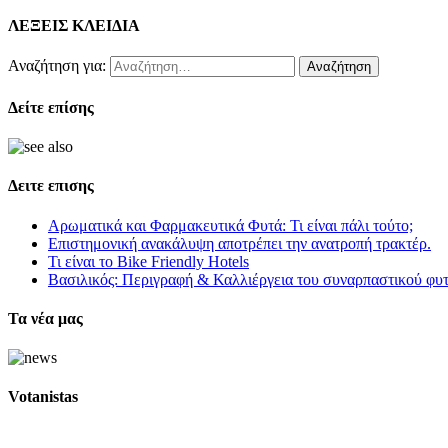
ΛΕΞΕΙΣ ΚΛΕΙΔΙΑ
Αναζήτηση για:
Δείτε επίσης
Δειτε επισης
Αρωματικά και Φαρμακευτικά Φυτά: Τι είναι πάλι τούτο;
Επιστημονική ανακάλυψη αποτρέπει την ανατροπή τρακτέρ.
Τι είναι το Bike Friendly Hotels
Βασιλικός: Περιγραφή & Καλλιέργεια του συναρπαστικού φυ
Τα νέα μας
Votanistas