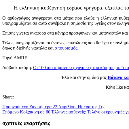
Η ελληνική κυβέρνηση έδρασε γρήγορα, εξαιτίας τ
Ο αρθογράφος αναφέρεται στα μέτρα που έλαβε η ελληνική κυβέρ
υπογραμμίζεται σε αυτό συνέβαλε η σημασία της υγείας στον ελληνι
Επίσης γίνεται αναφορά στα κέντρα προσφύγων και μεταναστών και 
Τέλος υπογραμμίζονται οι έντονες επιπτώσεις που θα έχει η πανδημ
όπως η διεθνής ναυτιλία και
ο τουρισμός
.
Πηγή:ΑΜΠΕ
Διάβασε ακόμη:
Οι 100 πιο σημαντικές γυναίκες του κόσμου, από τ
Έλα και στην ομάδα μας
Βότανα κα
Κάνε like κ
Share:
Προηγούμενο
Σαν σήμερα 22 Απριλίου: Ημέρα της Γης
Επόμενο
Κολχικίνη σε 60 Έλληνες ασθενείς: Τι λένε οι ερευνητές 
σχετικές αναρτήσεις