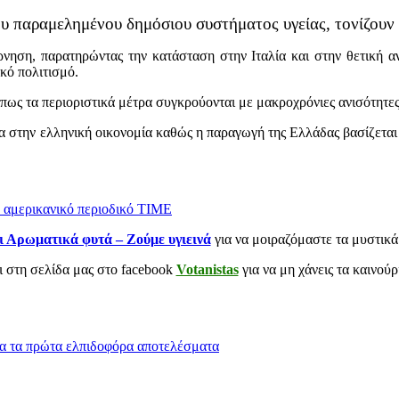
ου παραμελημένου δημόσιου συστήματος υγείας, τονίζουν
νηση, παρατηρώντας την κατάσταση στην Ιταλία και στην θετική 
κό πολιτισμό.
πως τα περιοριστικά μέτρα συγκρούονται με μακροχρόνιες ανισότητες
ία στην ελληνική οικονομία καθώς η παραγωγή της Ελλάδας βασίζεται 
ο αμερικανικό περιοδικό TIME
ι Αρωματικά φυτά – Ζούμε υγιεινά
για να μοιραζόμαστε τα μυστικά
αι στη σελίδα μας στο facebook
Votanistas
για να μη χάνεις τα καινού
για τα πρώτα ελπιδοφόρα αποτελέσματα