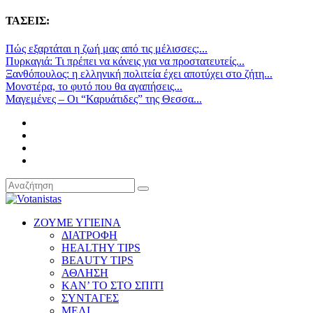
ΤΑΣΕΙΣ:
Πώς εξαρτάται η ζωή μας από τις μέλισσες;...
Πυρκαγιά: Τι πρέπει να κάνεις για να προστατευτείς...
Ξανθόπουλος: η ελληνική πολιτεία έχει αποτύχει στο ζήτη...
Μονστέρα, το φυτό που θα αγαπήσεις...
Μαγεμένες – Οι “Καρυάτιδες” της Θεσσα...
ΖΟΥΜΕ ΥΓΙΕΙΝΑ
ΔΙΑΤΡΟΦΗ
HEALTHY TIPS
BEAUTY TIPS
ΑΘΛΗΣΗ
ΚΑΝ’ ΤΟ ΣΤΟ ΣΠΙΤΙ
ΣΥΝΤΑΓΕΣ
ΜΕΛΙ