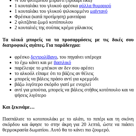
¼ του φλιτζανιού μπράντι (προαιρετικά)
1 κουταλάκι του γλυκού φρέσκα
φύλλα θυμαριού
1 κουταλάκι του γλυκού ψιλοκομμένο
μαϊντανό
Φρέσκα (κατά προτίμηση) μανιτάρια
2 φλιτζάνια ζωμό κοτόπουλου
2 κουταλιές της σούπας κρέμα γάλακτος
Τα υλικά μπορείς να τα προσαρμόσεις με τις δικές σου
διατροφικές αγάπες. Για παράδειγμα:
φρέσκο
δεντρολίβανο
, του πηγαίνει υπέροχα
το έχω κάνει και με
βασιλικό
παρέλειψε το μπέικον αν δεν σου αρέσει
το αλκοόλ είπαμε ότι το βάζεις αν θέλεις
μπορείς να βάλεις πράσο αντί για κρεμμύδι
βάζω λιγότερο σκόρδο γιατί με ενοχλεί
αντί για μπούτια, μπορείς να βάλεις στήθος κοτόπουλο και να
ψήσεις λιγότερο
Και ξεκινάμε…
Πασπάλισε το κοτοπουλάκι με το αλάτι, το πιπέρι και τη σκόνη
σκόρδου και άφησε το στην άκρη για 20 λεπτά, ώστε να πιάσει
θερμοκρασία δωματίου. Αυτό θα το κάνει πιο ζουμερό.