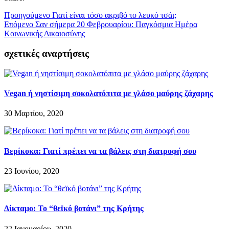
Προηγούμενο
Γιατί είναι τόσο ακριβό το λευκό τσάι;
Επόμενο
Σαν σήμερα 20 Φεβρουαρίου: Παγκόσμια Ημέρα
Κοινωνικής Δικαιοσύνης
σχετικές αναρτήσεις
Vegan ή νηστίσιμη σοκολατόπιτα με γλάσο μαύρης ζάχαρης
30 Μαρτίου, 2020
Βερίκοκα: Γιατί πρέπει να τα βάλεις στη διατροφή σου
23 Ιουνίου, 2020
Δίκταμο: Το “θεϊκό βοτάνι” της Κρήτης
22 Ιανουαρίου, 2020