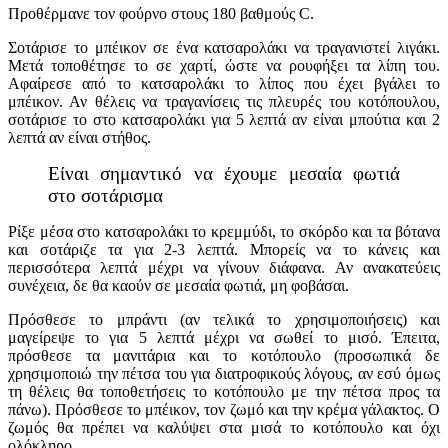
Προθέρμανε τον φούρνο στους 180 βαθμούς C.
Σοτάρισε το μπέικον σε ένα κατσαρολάκι να τραγανιστεί λιγάκι.
Μετά τοποθέτησε το σε χαρτί, ώστε να ρουφήξει τα λίπη του.
Αφαίρεσε από το κατσαρολάκι το λίπος που έχει βγάλει το
μπέικον. Αν θέλεις να τραγανίσεις τις πλευρές του κοτόπουλου,
σοτάρισε το στο κατσαρολάκι για 5 λεπτά αν είναι μπούτια και 2
λεπτά αν είναι στήθος.
Είναι σημαντικό να έχουμε μεσαία φωτιά
στο σοτάρισμα
Ρίξε μέσα στο κατσαρολάκι το κρεμμύδι, το σκόρδο και τα βότανα
και σοτάριζε τα για 2-3 λεπτά. Μπορείς να το κάνεις και
περισσότερα λεπτά μέχρι να γίνουν διάφανα. Αν ανακατεύεις
συνέχεια, δε θα καούν σε μεσαία φωτιά, μη φοβάσαι.
Πρόσθεσε το μπράντι (αν τελικά το χρησιμοποιήσεις) και
μαγείρεψε το για 5 λεπτά μέχρι να σωθεί το μισό. Έπειτα,
πρόσθεσε τα μανιτάρια και το κοτόπουλο (προσωπικά δε
χρησιμοποιώ την πέτσα του για διατροφικούς λόγους, αν εσύ όμως
τη θέλεις θα τοποθετήσεις το κοτόπουλο με την πέτσα προς τα
πάνω). Πρόσθεσε το μπέικον, τον ζωμό και την κρέμα γάλακτος. Ο
ζωμός θα πρέπει να καλύψει στα μισά το κοτόπουλο και όχι
ολόκληρο.