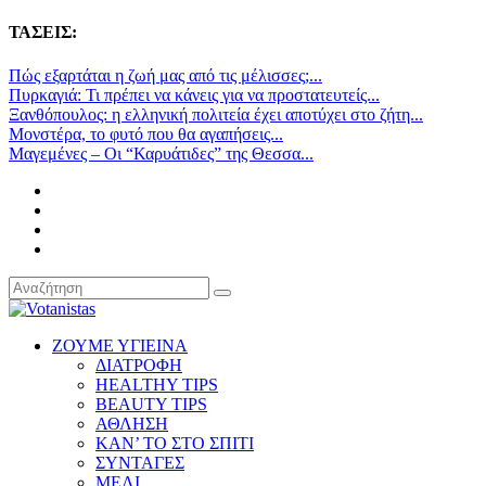
ΤΑΣΕΙΣ:
Πώς εξαρτάται η ζωή μας από τις μέλισσες;...
Πυρκαγιά: Τι πρέπει να κάνεις για να προστατευτείς...
Ξανθόπουλος: η ελληνική πολιτεία έχει αποτύχει στο ζήτη...
Μονστέρα, το φυτό που θα αγαπήσεις...
Μαγεμένες – Οι “Καρυάτιδες” της Θεσσα...
ΖΟΥΜΕ ΥΓΙΕΙΝΑ
ΔΙΑΤΡΟΦΗ
HEALTHY TIPS
BEAUTY TIPS
ΑΘΛΗΣΗ
ΚΑΝ’ ΤΟ ΣΤΟ ΣΠΙΤΙ
ΣΥΝΤΑΓΕΣ
ΜΕΛΙ