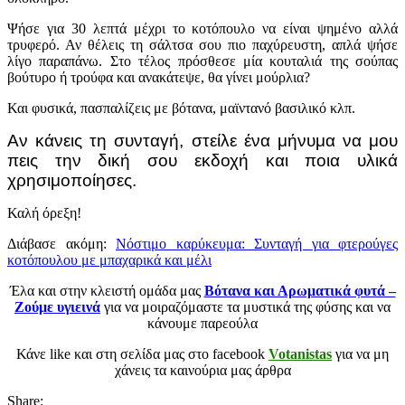
Ψήσε για 30 λεπτά μέχρι το κοτόπουλο να είναι ψημένο αλλά
τρυφερό. Αν θέλεις τη σάλτσα σου πιο παχύρευστη, απλά ψήσε
λίγο παραπάνω. Στο τέλος πρόσθεσε μία κουταλιά της σούπας
βούτυρο ή τρούφα και ανακάτεψε, θα γίνει μούρλια?
Και φυσικά, πασπαλίζεις με βότανα, μαϊντανό βασιλικό κλπ.
Αν κάνεις τη συνταγή, στείλε ένα μήνυμα να μου
πεις την δική σου εκδοχή και ποια υλικά
χρησιμοποίησες.
Καλή όρεξη!
Διάβασε ακόμη:
Νόστιμο καρύκευμα: Συνταγή για φτερούγες
κοτόπουλου με μπαχαρικά και μέλι
Έλα και στην κλειστή ομάδα μας
Βότανα και Αρωματικά φυτά –
Ζούμε υγιεινά
για να μοιραζόμαστε τα μυστικά της φύσης και να
κάνουμε παρεούλα
Κάνε like και στη σελίδα μας στο facebook
Votanistas
για να μη
χάνεις τα καινούρια μας άρθρα
Share: