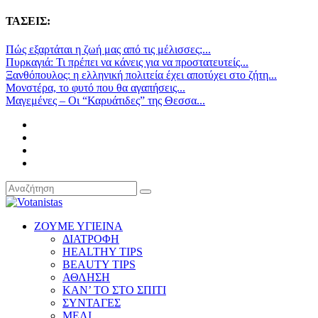
ΤΑΣΕΙΣ:
Πώς εξαρτάται η ζωή μας από τις μέλισσες;...
Πυρκαγιά: Τι πρέπει να κάνεις για να προστατευτείς...
Ξανθόπουλος: η ελληνική πολιτεία έχει αποτύχει στο ζήτη...
Μονστέρα, το φυτό που θα αγαπήσεις...
Μαγεμένες – Οι “Καρυάτιδες” της Θεσσα...
ΖΟΥΜΕ ΥΓΙΕΙΝΑ
ΔΙΑΤΡΟΦΗ
HEALTHY TIPS
BEAUTY TIPS
ΑΘΛΗΣΗ
ΚΑΝ’ ΤΟ ΣΤΟ ΣΠΙΤΙ
ΣΥΝΤΑΓΕΣ
ΜΕΛΙ