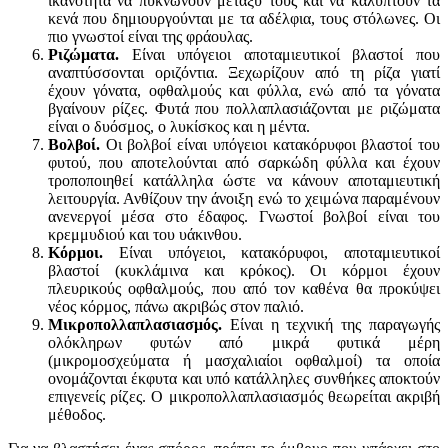
ικανότητα να πυκνώνουν μεταξύ τους και να καλύπτουν τα
κενά που δημιουργούνται με τα αδέλφια, τους στόλωνες. Οι
πιο γνωστοί είναι της φράουλας.
Ριζώματα.
Είναι υπόγειοι αποταμιευτικοί βλαστοί που
αναπτύσσονται οριζόντια. Ξεχωρίζουν από τη ρίζα γιατί
έχουν γόνατα, οφθαλμούς και φύλλα, ενώ από τα γόνατα
βγαίνουν ρίζες. Φυτά που πολλαπλασιάζονται με ριζώματα
είναι ο δυόσμος, ο λυκίσκος και η μέντα.
Βολβοί.
Οι βολβοί είναι υπόγειοι κατακόρυφοι βλαστοί του
φυτού, που αποτελούνται από σαρκώδη φύλλα και έχουν
τροποποιηθεί κατάλληλα ώστε να κάνουν αποταμιευτική
λειτουργία. Ανθίζουν την άνοιξη ενώ το χειμώνα παραμένουν
ανενεργοί μέσα στο έδαφος. Γνωστοί βολβοί είναι του
κρεμμυδιού και του υάκινθου.
Κόρμοι.
Είναι υπόγειοι, κατακόρυφοι, αποταμιευτικοί
βλαστοί (κυκλάμινα και κρόκος). Οι κόρμοι έχουν
πλευρικούς οφθαλμούς, που από τον καθένα θα προκύψει
νέος κόρμος, πάνω ακριβώς στον παλιό.
Μικροπολλαπλασιασμός.
Είναι η τεχνική της παραγωγής
ολόκληρων φυτών από μικρά φυτικά μέρη
(μικρομοσχεύματα ή μασχαλιαίοι οφθαλμοί) τα οποία
ονομάζονται έκφυτα και υπό κατάλληλες συνθήκες αποκτούν
επιγενείς ρίζες. Ο μικροπολλαπλασιασμός θεωρείται ακριβή
μέθοδος.