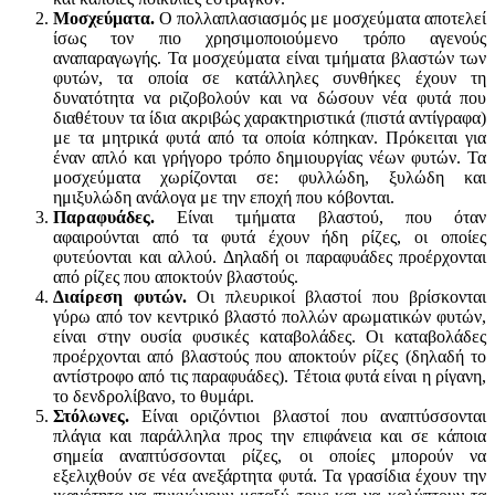
Μοσχεύματα.
Ο πολλαπλασιασμός με μοσχεύματα αποτελεί
ίσως τον πιο χρησιμοποιούμενο τρόπο αγενούς
αναπαραγωγής. Τα μοσχεύματα είναι τμήματα βλαστών των
φυτών, τα οποία σε κατάλληλες συνθήκες έχουν τη
δυνατότητα να ριζοβολούν και να δώσουν νέα φυτά που
διαθέτουν τα ίδια ακριβώς χαρακτηριστικά (πιστά αντίγραφα)
με τα μητρικά φυτά από τα οποία κόπηκαν. Πρόκειται για
έναν απλό και γρήγορο τρόπο δημιουργίας νέων φυτών. Τα
μοσχεύματα χωρίζονται σε: φυλλώδη, ξυλώδη και
ημιξυλώδη ανάλογα με την εποχή που κόβονται.
Παραφυάδες.
Είναι τμήματα βλαστού, που όταν
αφαιρούνται από τα φυτά έχουν ήδη ρίζες, οι οποίες
φυτεύονται και αλλού. Δηλαδή οι παραφυάδες προέρχονται
από ρίζες που αποκτούν βλαστούς.
Διαίρεση φυτών.
Οι πλευρικοί βλαστοί που βρίσκονται
γύρω από τον κεντρικό βλαστό πολλών αρωματικών φυτών,
είναι στην ουσία φυσικές καταβολάδες. Οι καταβολάδες
προέρχονται από βλαστούς που αποκτούν ρίζες (δηλαδή το
αντίστροφο από τις παραφυάδες). Τέτοια φυτά είναι η ρίγανη,
το δενδρολίβανο, το θυμάρι.
Στόλωνες.
Είναι οριζόντιοι βλαστοί που αναπτύσσονται
πλάγια και παράλληλα προς την επιφάνεια και σε κάποια
σημεία αναπτύσσονται ρίζες, οι οποίες μπορούν να
εξελιχθούν σε νέα ανεξάρτητα φυτά. Τα γρασίδια έχουν την