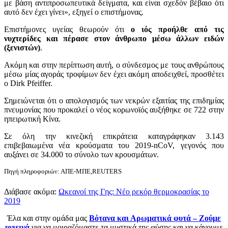
με βάση αντιπροσωπευτικά δείγματα, και είναι σχεδόν βέβαιο ότι
αυτό δεν έχει γίνει», εξηγεί ο επιστήμονας.
Επιστήμονες υγείας θεωρούν ότι
ο ιός προήλθε από τις
νυχτερίδες και πέρασε στον άνθρωπο μέσω άλλων ειδών
(ξενιστών)
.
Ακόμη και στην περίπτωση αυτή, ο σύνδεσμος με τους ανθρώπους
μέσω μίας αγοράς τροφίμων δεν έχει ακόμη αποδειχθεί, προσθέτει
ο Dirk Pfeiffer.
Σημειώνεται ότι ο απολογισμός των νεκρών εξαιτίας της επιδημίας
πνευμονίας που προκαλεί ο νέος κορωνοϊός αυξήθηκε σε 722 στην
ηπειρωτική Κίνα.
Σε όλη την κινεζική επικράτεια καταγράφηκαν 3.143
επιβεβαιωμένα νέα κρούσματα του 2019-nCoV, γεγονός που
αυξάνει σε 34.000 το σύνολο των κρουσμάτων.
Πηγή πληροφοριών: ΑΠΕ-ΜΠΕ,REUTERS
Διάβασε ακόμα:
Ωκεανοί της Γης: Νέο ρεκόρ θερμοκρασίας το
2019
Έλα και στην ομάδα μας
Βότανα και Αρωματικά φυτά – Ζούμε
υγιεινά
για να μοιραζόμαστε τα μυστικά της φύσης και να κάνουμε