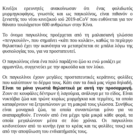
Κινέζοι ερευνητές ανακοίνωσαν ότι ένας φολιδωτός
μυρμηγκοφάγος, γνωστός και ως παγκολίνος, είναι πιθανόν ο
ξενιστής του νέου κινεζικού ιού 2019-nCoV που ευθύνεται για τον
θάνατο τουλάχιστον 600 ανθρώπων στην Κίνα.
Το όνομα παγκολίνος προέρχεται από τη μαλαισιανή γλώσσα
«πενγκουλίν», που σημαίνει «κάτι που κυλάει», καθώς το περίεργο
θηλαστικό έχει την ικανότητα να μετατρέπεται σε μπάλα λόγω της
φυσιολογίας του, για να προστατευτεί.
Ο παγκολίνος είναι ένα πολύ παράξενο ζώο κι ενώ μοιάζει με
αρμαντίλο, συγγενεύει με την αρκούδα και τον λύκο.
Οι παγκολίνοι έχουν μεγάλες προστατευτικές κεράτινες φολίδες
που καλύπτουν το δέρμα τους. Κάτι σαν τα δικά μας νύχια δηλαδή.
Είναι τα μόνα γνωστά θηλαστικά με αυτή την προσαρμογή.
Ζουν σε κουφάλες δέντρων ή λαγούμια, ανάλογα με το είδος. Είναι
νυκτόβια ζώα και τρώνε κυρίως μυρμήγκια και τερμίτες, τα οποία
καταφέρνουν να ξετρυπώνουν με τη μακριά τους γλώσσα. Συνήθως
είναι μοναχικά ζώα, τα οποία συναντώνται μόνο για να
αναπαραχθούν. Γεννούν από ένα μέχρι τρία μικρά κάθε φορά, τα
οποία μεγαλώνουν μέσα σε δύο χρόνια. Οι παγκολίνοι
κινδυνεύουν από το κυνήγι (για το κρέας και τις φολίδες τους) και
από την αποψίλωση του ενδιαιτήματός τους.