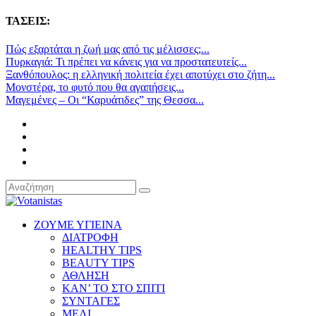
ΤΑΣΕΙΣ:
Πώς εξαρτάται η ζωή μας από τις μέλισσες;...
Πυρκαγιά: Τι πρέπει να κάνεις για να προστατευτείς...
Ξανθόπουλος: η ελληνική πολιτεία έχει αποτύχει στο ζήτη...
Μονστέρα, το φυτό που θα αγαπήσεις...
Μαγεμένες – Οι “Καρυάτιδες” της Θεσσα...
ΖΟΥΜΕ ΥΓΙΕΙΝΑ
ΔΙΑΤΡΟΦΗ
HEALTHY TIPS
BEAUTY TIPS
ΑΘΛΗΣΗ
ΚΑΝ’ ΤΟ ΣΤΟ ΣΠΙΤΙ
ΣΥΝΤΑΓΕΣ
ΜΕΛΙ