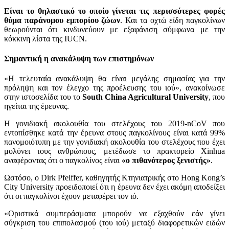
Είναι το θηλαστικό το οποίο γίνεται τις περισσότερες φορές
θύμα παράνομου εμπορίου ζώων
. Και τα οχτώ είδη παγκολίνων
θεωρούνται ότι κινδυνεύουν με εξαφάνιση σύμφωνα με την
κόκκινη λίστα της IUCN.
Σημαντική η ανακάλυψη των επιστημόνων
«Η τελευταία ανακάλυψη θα είναι μεγάλης σημασίας για την
πρόληψη και τον έλεγχο της προέλευσης του ιού», ανακοίνωσε
στην ιστοσελίδα του το
South China Agricultural University
, που
ηγείται της έρευνας.
Η γονιδιακή ακολουθία του στελέχους του 2019-nCoV που
εντοπίσθηκε κατά την έρευνα στους παγκολίνους είναι κατά 99%
πανομοιότυπη με την γονιδιακή ακολουθία του στελέχους που έχει
μολύνει τους ανθρώπους, μετέδωσε το πρακτορείο Xinhua
αναφέροντας ότι ο παγκολίνος είναι
«ο πιθανότερος ξενιστής»
.
Ωστόσο, ο Dirk Pfeiffer, καθηγητής Κτηνιατρικής στο Hong Kong’s
City University προειδοποιεί ότι η έρευνα δεν έχει ακόμη αποδείξει
ότι οι παγκολίνοι έχουν μεταφέρει τον ιό.
«Οριστικά συμπεράσματα μπορούν να εξαχθούν εάν γίνει
σύγκριση του επιπολασμού (του ιού) μεταξύ διαφορετικών ειδών