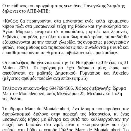
O υπεύθυνος του προγράμματος γεωπόνος Παναγιώτης Σταμάτης
δηλώνει στο ΑΠΕ-ΜΠΕ:
«Καθώς θα περιηγούνται στα μονοπάτια ενός καλά κρυμμένου
κήπου πλάι στα μεσαιωνικά τείχη της Ρόδου και την εκκλησία του
Αγίου Μάρκου, ανάμεσα σε κυπαρίσσια, μυρτιές και λεμονιές,
λεβάντες και ρόδα, με εύληπτο και βιωματικό τρόπο, τα παιδιά θα
εξοικειώνονται με την τοπική χλωρίδα, τις ονομασίες μεσογειακών
φυτών, τους μύθους και τις παραδόσεις που συνδέονται με αυτά και
ευαισθητοποιούνται σε θέματα περιβαλλοντικής προστασίας».
Οι επισκέψεις θα γίνονται από την 1η Νοεμβρίου 2019 έως τις 31
Μαΐου 2020. Το πρόγραμμα έχει διάρκεια μίας ώρας και
απευθύνεται σε μαθητές Δημοτικού, Γυμνασίου και Λυκείου
(μέγιστος αριθμός παιδιών ανά επίσκεψη: 25).
Τηλέφωνο επικοινωνίας: 6947694505. Χώρος διεξαγωγής: ίδρυμα
Marc de Montalembert, οδός Μενάνδρου 25, Μεσαιωνική Πόλη
της Ρόδου.
Το ίδρυμα Marc de Montalembert, ένα ίδρυμα που προάγει τον
διαπολιτισμικό διάλογο στην περιοχή της Μεσογείου, κι ένας
μεσαιωνικός κήπος με δέντρα και φυτά που καλλιεργούνταν την
εποχή των Ιπποτών στο νησί, είναι η «κληρονομιά» που έχει
αφήσει στη Ρόδο ο νεαρός Γάλλος Marc de Montalembert. Τo