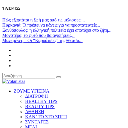
ΤΑΣΕΙΣ:
Πώς εξαρτάται η ζωή μας από τις μέλισσες;...
Πυρκαγιά: Τι πρέπει να κάνεις για να προστατευτείς...
Ξανθόπουλος: η ελληνική πολιτεία έχει αποτύχει στο ζήτη...
Μονστέρα, το φυτό που θα αγαπήσεις...
Μαγεμένες – Οι “Καρυάτιδες” της Θεσσα...
ΖΟΥΜΕ ΥΓΙΕΙΝΑ
ΔΙΑΤΡΟΦΗ
HEALTHY TIPS
BEAUTY TIPS
ΑΘΛΗΣΗ
ΚΑΝ’ ΤΟ ΣΤΟ ΣΠΙΤΙ
ΣΥΝΤΑΓΕΣ
ΜΕΛΙ