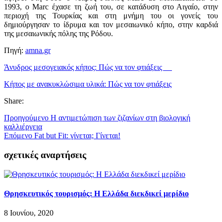
1993, o Marc έχασε τη ζωή του, σε κατάδυση στο Αιγαίο, στην
περιοχή της Τουρκίας και στη μνήμη του οι γονείς του
δημιούργησαν το ίδρυμα και τον μεσαιωνικό κήπο, στην καρδιά
της μεσαιωνικής πόλης της Ρόδου.
Πηγή:
amna.gr
Άνυδρος μεσογειακός κήπος: Πώς να τον φτιάξεις
Κήπος με ανακυκλώσιμα υλικά: Πώς να τον φτιάξεις
Share:
Προηγούμενο
Η αντιμετώπιση των ζιζανίων στη βιολογική
καλλιέργεια
Επόμενο
Fat but Fit: γίνεται; Γίνεται!
σχετικές αναρτήσεις
Θρησκευτικός τουρισμός: Η Ελλάδα διεκδικεί μερίδιο
8 Ιουνίου, 2020