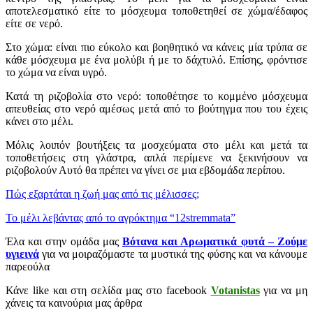
αποτελεσματικό είτε το μόσχευμα τοποθετηθεί σε χώμα/έδαφος
είτε σε νερό.
Στο χώμα: είναι πιο εύκολο και βοηθητικό να κάνεις μία τρύπα σε
κάθε μόσχευμα με ένα μολύβι ή με το δάχτυλό. Επίσης, φρόντισε
το χώμα να είναι υγρό.
Κατά τη ριζοβολία στο νερό: τοποθέτησε το κομμένο μόσχευμα
απευθείας στο νερό αμέσως μετά από το βούτηγμα που του έχεις
κάνει στο μέλι.
Μόλις λοιπόν βουτήξεις τα μοσχεύματα στο μέλι και μετά τα
τοποθετήσεις στη γλάστρα, απλά περίμενε να ξεκινήσουν να
ριζοβολούν Αυτό θα πρέπει να γίνει σε μια εβδομάδα περίπου.
Πώς εξαρτάται η ζωή μας από τις μέλισσες;
Το μέλι λεβάντας από το αγρόκτημα “12stremmata”
Έλα και στην ομάδα μας
Βότανα και Αρωματικά φυτά – Ζούμε
υγιεινά
για να μοιραζόμαστε τα μυστικά της φύσης και να κάνουμε
παρεούλα
Κάνε like και στη σελίδα μας στο facebook
Votanistas
για να μη
χάνεις τα καινούρια μας άρθρα