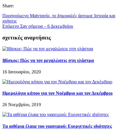
Share:
Προηγούμενο
Μαϊντανός, το δημοφιλές άρτυμα: Ιστορία και
χρήσεις
Επόμενο
Σαν σήμερα – 6 Δεκεμβρίου
σχετικές αναρτήσεις
Ιβίσκος: Πώς να τον μεγαλώσεις στη γλάστρα
16 Ιανουαρίου, 2020
Ημερολόγιο κήπου για τον Νοέμβριο και τον Δεκέμβριο
26 Νοεμβρίου, 2019
Τα αιθέρια έλαια του γιασεμιού: Ευεργετικές ιδιότητες