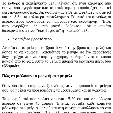
Το καθαρό ή ακατέργαστο μέλι, λέγεται ότι είναι καλύτερο από
εκείνο που αγοράστηκε από το κατάστημα (το οποίο έχει υποστεί
επεξεργασία/παστερίωση, αφαιρώντας έτσι τις ωφέλιμες ιδιότητες)
και αποδίδει τα καλύτερα αποτελέσματα. Γι’ αυτό και συνήθως οι
περισσότεροι προτιμούμε να παίρνουμε από καλλιεργητή. Έτσι,
όταν αγοράζεις μέλι από μαγαζί, βεβαιώσου ότι η ετικέτα
διευκρινίζει ότι είναι “ακατέργαστο” ή “καθαρό” μέλι.
2 φλιτζάνια βραστό νερό
Ανακάτεψε το μέλι με το βραστό νερό (μην βράσεις το μέλι) και
άφησε το να κρυώσει. Τοποθέτησε το μείγμα σε ένα αεροστεγές
δοχείο μέχρι να είναι έτοιμο για χρήση, αποθηκεύοντας το κάπου
μακριά από το φως. Αυτό το μείγμα μπορεί να κρατήσει μέχρι δύο
εβδομάδες.
Πώς να ριζώσουν τα μοσχεύματα με μέλι
Όταν πια είσαι έτοιμος να ξεκινήσεις να χρησιμοποιείς το μείγμα
σου, θα πρέπει να προετοιμάσεις τα μοσχεύματα και τη γλάστρα.
Τα μοσχεύματά σου πρέπει να είναι 15-30 εκ. και να κόβονται
περίπου σε γωνία 45 μοιρών. Έπειτα, βούτηξε κάθε κομμένο
μόσχευμα στο μείγμα μελιού και στη συνέχεια «κόλλησε» το στο
κέντρο της γλάστρας. Το μέλι για τα μοσχεύματα είναι