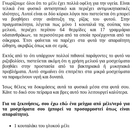
Γνωρίζουμε όλοι ότι το μέλι έχει πολλά οφέλη για την υγεία. Είναι
τελικά ένα φυσικό αντισηπτικό και περιέχει αντιμυκητιασικές
ιδιότητες. Αυτοί είναι οι δύο κύριοι λόγοι που πιστεύεται ότι μπορεί
να βοηθήσει στην ανάπτυξη της ρίζας του φυτού. Στην
πραγματικότητα, λέγεται πως μόνο 1 κουταλιά της σούπας του
μελιού, περιέχει περίπου 64 θερμίδες και 17 γραμμάρια
υδατανθράκων, τα περισσότερα από τα οποία προέρχονται από τα
σάκχαρα. Έτσι φαίνεται να παρέχει στα φυτά την απαραίτητη
ώθηση, ακριβώς όπως και σε εμάς.
Εκτός από το ότι υπάρχουν πολλοί πιθανοί παράγοντες το φυτό να
ριζοβολίσει, πιστεύεται ακόμη ότι η χρήση μελιού για μοσχεύματα
βοηθάει στην προστασία από τα βακτηριακά ή μυκητιακά
προβλήματα. Αυτό σημαίνει ότι επιτρέπει στα μικρά μοσχεύματα
να παραμείνουν υγιή και δυνατά.
Ίσως θέλεις να δοκιμάσεις αυτά τα φυσικά μέσα στα φυτά σου.
Κάνε το δικό σου πείραμα και βρες αυτό που λειτουργεί καλύτερα.
Για να ξεκινήσεις, σου έχω εδώ ένα μείγμα από μέλι/νερό για
τα μοσχεύματα σου (μπορεί να προσαρμοστεί όπως είναι
απαραίτητο).
1 κουταλάκι του γλυκού μέλι