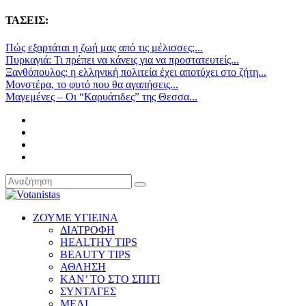
ΤΑΣΕΙΣ:
Πώς εξαρτάται η ζωή μας από τις μέλισσες;...
Πυρκαγιά: Τι πρέπει να κάνεις για να προστατευτείς...
Ξανθόπουλος: η ελληνική πολιτεία έχει αποτύχει στο ζήτη...
Μονστέρα, το φυτό που θα αγαπήσεις...
Μαγεμένες – Οι “Καρυάτιδες” της Θεσσα...
ΖΟΥΜΕ ΥΓΙΕΙΝΑ
ΔΙΑΤΡΟΦΗ
HEALTHY TIPS
BEAUTY TIPS
ΑΘΛΗΣΗ
ΚΑΝ’ ΤΟ ΣΤΟ ΣΠΙΤΙ
ΣΥΝΤΑΓΕΣ
ΜΕΛΙ