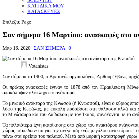
SCIENTIST
ΚΑΤΙ ΔΙΚΑ ΜΟΥ
ΚΑΤΑΣΚΕΥΕΣ
Επιλέξτε Page
Σαν σήμερα 16 Μαρτίου: ανασκαφές στο 
Μαρ 16, 2020
|
ΣΑΝ ΣΗΜΕΡΑ
|
0
Votanistas
Σαν σήμερα το 1900, ο Βρετανός αρχαιολόγος, Άρθουρ Έβανς, αρχί
Οι πρώτες ανασκαφές έγιναν το 1878 από τον Ηρακλειώτη Μίνωα
αποκάλυψαν ολόκληρο το ανάκτορο.
Το μινωικό ανάκτορο της Κνωσού (ή Κνωσσού), είναι ο κύριος επισκ
λόφο της Κεφάλας, με εύκολη πρόσβαση στη θάλασσα αλλά και σ
το Μινώταυρο και του Δαίδαλου με τον Ίκαρο, συνδέονται με το α
Τα παλαιότερα ίχνη κατοίκησης στο χώρο του ανακτόρου ανάγονται 
χώρος ισοπεδώνεται για την ανέγερση ενός μεγάλου ανακτόρου. Το
πάνω στα ερείπια του παλαιού. Μετά από μερική καταστροφή γύρω 