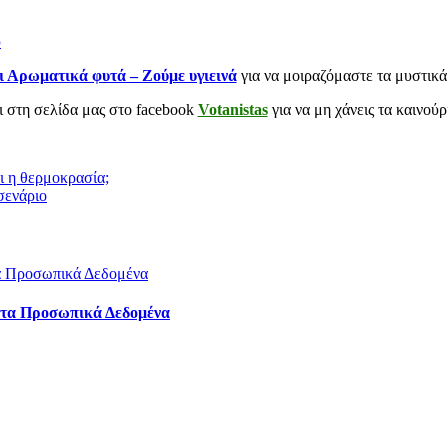
υ
ι Αρωματικά φυτά – Ζούμε υγιεινά
για να μοιραζόμαστε τα μυστικά
αι στη σελίδα μας στο facebook
Votanistas
για να μη χάνεις τα καινού
ι η θερμοκρασία;
 σενάριο
 τα Προσωπικά Δεδομένα