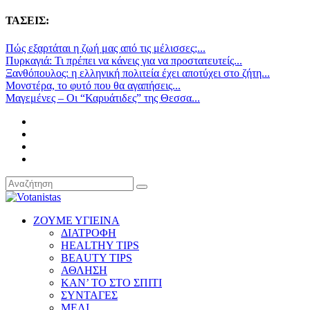
ΤΑΣΕΙΣ:
Πώς εξαρτάται η ζωή μας από τις μέλισσες;...
Πυρκαγιά: Τι πρέπει να κάνεις για να προστατευτείς...
Ξανθόπουλος: η ελληνική πολιτεία έχει αποτύχει στο ζήτη...
Μονστέρα, το φυτό που θα αγαπήσεις...
Μαγεμένες – Οι “Καρυάτιδες” της Θεσσα...
ΖΟΥΜΕ ΥΓΙΕΙΝΑ
ΔΙΑΤΡΟΦΗ
HEALTHY TIPS
BEAUTY TIPS
ΑΘΛΗΣΗ
ΚΑΝ’ ΤΟ ΣΤΟ ΣΠΙΤΙ
ΣΥΝΤΑΓΕΣ
ΜΕΛΙ