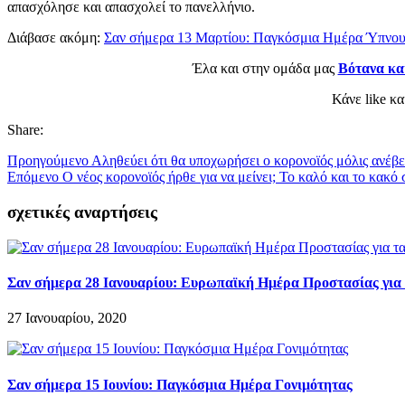
απασχόλησε και απασχολεί το πανελλήνιο.
Διάβασε ακόμη:
Σαν σήμερα 13 Μαρτίου: Παγκόσμια Ημέρα Ύπνο
Έλα και στην ομάδα μας
Βότανα κα
Κάνε like κ
Share:
Προηγούμενο
Αληθεύει ότι θα υποχωρήσει ο κορονοϊός μόλις ανέβε
Επόμενο
Ο νέος κορονοϊός ήρθε για να μείνει; Το καλό και το κακό
σχετικές αναρτήσεις
Σαν σήμερα 28 Ιανουαρίου: Ευρωπαϊκή Ημέρα Προστασίας για
27 Ιανουαρίου, 2020
Σαν σήμερα 15 Ιουνίου: Παγκόσμια Ημέρα Γονιμότητας