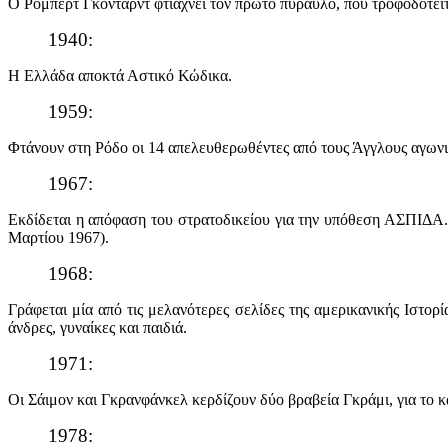
Ο Ρόμπερτ Γκόνταρντ φτιάχνει τον πρώτο πύραυλο, που τροφοδοτείτ
1940:
Η Ελλάδα αποκτά Αστικό Κώδικα.
1959:
Φτάνουν στη Ρόδο οι 14 απελευθερωθέντες από τους Άγγλους αγων
1967:
Ε
κδίδεται η απόφαση του στρατοδικείου για την υπόθεση ΑΣΠΙΔΑ. 
Μαρτίου 1967).
1968:
Γράφεται μία από τις μελανότερες σελίδες της αμερικανικής Ιστορ
άνδρες, γυναίκες και παιδιά.
1971:
Οι Σάιμον και Γκρανφάνκελ κερδίζουν δύο βραβεία Γκράμι, για το κ
1978: