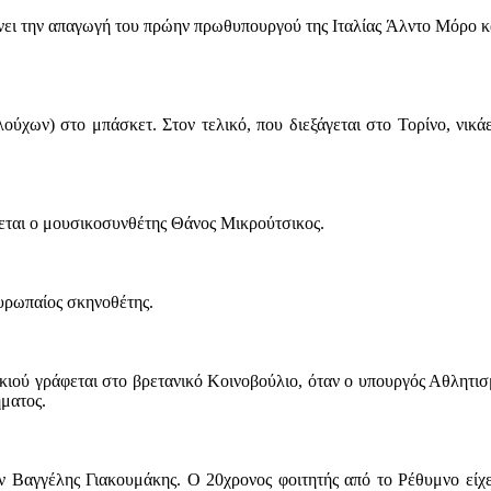
ει την απαγωγή του πρώην πρωθυπουργού της Ιταλίας Άλντο Μόρο και 
ων) στο μπάσκετ. Στον τελικό, που διεξάγεται στο Τορίνο, νικάει
εται ο μουσικοσυνθέτης Θάνος Μικρούτσικος.
υρωπαίος σκηνοθέτης.
κακιού γράφεται στο βρετανικό Κοινοβούλιο, όταν ο υπουργός Αθλητι
ήματος.
ων Βαγγέλης Γιακουμάκης. Ο 20χρονος φοιτητής από το Ρέθυμνο είχ