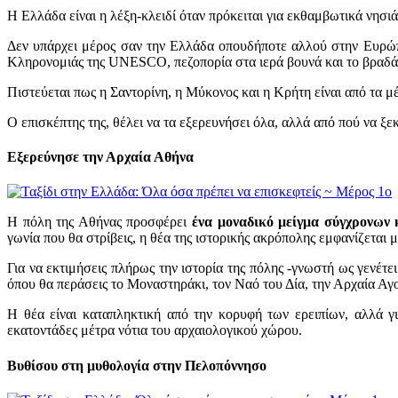
Η Ελλάδα είναι η λέξη-κλειδί όταν πρόκειται για εκθαμβωτικά νησιά
Δεν υπάρχει μέρος σαν την Ελλάδα οπουδήποτε αλλού στην Ευρώπ
Κληρονομιάς της UNESCO, πεζοπορία στα ιερά βουνά και το βραδά
Πιστεύεται πως η Σαντορίνη, η Μύκονος και η Κρήτη είναι από τα μ
Ο επισκέπτης της, θέλει να τα εξερευνήσει όλα, αλλά από πού να ξεκ
Εξερεύνησε την Αρχαία Αθήνα
Η πόλη της Αθήνας προσφέρει
ένα μοναδικό μείγμα σύγχρονων
γωνία που θα στρίβεις, η θέα της ιστορικής ακρόπολης εμφανίζεται 
Για να εκτιμήσεις πλήρως την ιστορία της πόλης -γνωστή ως γενέτε
όπου θα περάσεις το Μοναστηράκι, τον Ναό του Δία, την Αρχαία Αγ
Η θέα είναι καταπληκτική από την κορυφή των ερειπίων, αλλά γ
εκατοντάδες μέτρα νότια του αρχαιολογικού χώρου.
Βυθίσου στη μυθολογία στην Πελοπόννησο