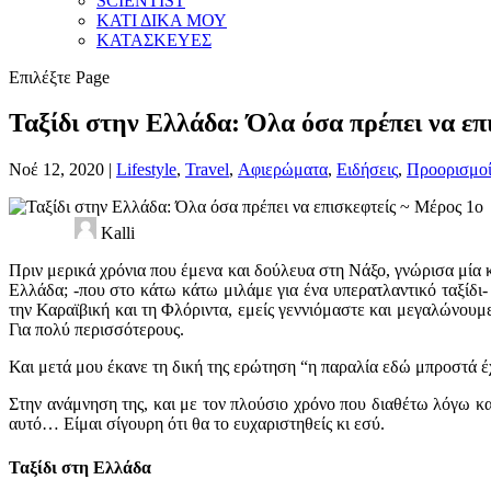
SCIENTIST
ΚΑΤΙ ΔΙΚΑ ΜΟΥ
ΚΑΤΑΣΚΕΥΕΣ
Επιλέξτε Page
Ταξίδι στην Ελλάδα: Όλα όσα πρέπει να επ
Νοέ 12, 2020
|
Lifestyle
,
Travel
,
Αφιερώματα
,
Ειδήσεις
,
Προορισμο
Kalli
Πριν μερικά χρόνια που έμενα και δούλευα στη Νάξο, γνώρισα μία κ
Ελλάδα; -που στο κάτω κάτω μιλάμε για ένα υπερατλαντικό ταξίδι- 
την Καραϊβική και τη Φλόριντα, εμείς γεννιόμαστε και μεγαλώνουμε
Για πολύ περισσότερους.
Και μετά μου έκανε τη δική της ερώτηση “η παραλία εδώ μπροστά έχ
Στην ανάμνηση της, και με τον πλούσιο χρόνο που διαθέτω λόγω κ
αυτό… Είμαι σίγουρη ότι θα το ευχαριστηθείς κι εσύ.
Ταξίδι στη Ελλάδα