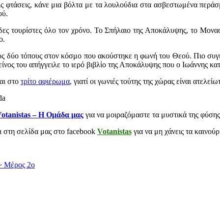
όλις φτάσεις, κάνε μια βόλτα με τα λουλούδια στα ασβεστωμένα περά
ού.
ιάδες τουρίστες όλο τον χρόνο. Το Σπήλαιο της Αποκάλυψης, το Μονα
o.
ους δύο τόπους στον κόσμο που ακούστηκε η φωνή του Θεού. Πιο συ
είνος του απήγγειλε το ιερό βιβλίο της Αποκάλυψης που ο Ιωάννης κ
αι στο
τρίτο αφιέρωμα
, γιατί οι γωνιές τούτης της χώρας είναι ατελεί
da
otanistas – Η Ομάδα μας
για να μοιραζόμαστε τα μυστικά της φύση
αι στη σελίδα μας στο facebook
Votanistas
για να μη χάνεις τα καινού
 ~ Μέρος 2ο