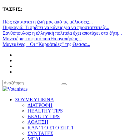
ΤΑΣΕΙΣ:
Πώς εξαρτάται η ζωή μας από τις μέλισσες;...
Πυρκαγιά: Τι πρέπει να κάνεις για να προστατευτείς...
Ξανθόπουλος: η ελληνική πολιτεία έχει αποτύχει στο ζήτη...
Μονστέρα, το φυτό που θα αγαπήσεις...
Μαγεμένες – Οι “Καρυάτιδες” της Θεσσα...
ΖΟΥΜΕ ΥΓΙΕΙΝΑ
ΔΙΑΤΡΟΦΗ
HEALTHY TIPS
BEAUTY TIPS
ΑΘΛΗΣΗ
ΚΑΝ’ ΤΟ ΣΤΟ ΣΠΙΤΙ
ΣΥΝΤΑΓΕΣ
ΜΕΛΙ