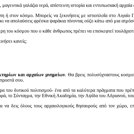
, μαγευτικά γαλάζια νερά, απίστευτη ιστορία και εντυπωσιακή αρχαία 
η ή στον κόσμο. Μπορείς να ξεκινήσεις με ιστιοπλοΐα στο Αιγαίο 
κι να απολαύσεις φρέσκα ψαράκια πίνοντας ούζο κάτω από μια ατμό
έρη του κόσμου που ο κάθε άνθρωπος πρέπει να επισκεφτεί τουλάχιστ
ινήσει κανείς;
 κτηρίων και αρχαίων μνημείων
. Θα βρεις πολυσύχναστους κοσμοπ
μπροστά σου.
ιρα του δυτικού πολιτισμού- ένα από τα καλύτερα πράγματα που πρέπ
ορά, το Σύνταγμα, την Εθνική Ακαδημία, την Αψίδα του Αδριανού, τ
ια να δεις όλους τους αρχαιολογικούς θησαυρούς από τον χώρο, ε