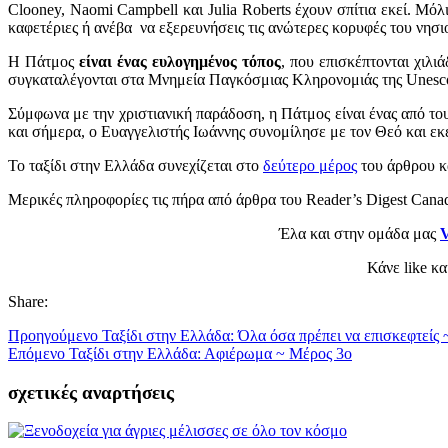
Clooney, Naomi Campbell και Julia Roberts έχουν σπίτια εκεί. Μ
καφετέριες ή ανέβα να εξερευνήσεις τις ανώτερες κορυφές του νησι
Η Πάτμος
είναι ένας ευλογημένος τόπος
, που επισκέπτονται χιλ
συγκαταλέγονται στα Μνημεία Παγκόσμιας Κληρονομιάς της Unesc
Σύμφωνα με την χριστιανική παράδοση, η Πάτμος είναι ένας από τ
και σήμερα, ο Ευαγγελιστής Ιωάννης συνομίλησε με τον Θεό και εκ
Το ταξίδι στην Ελλάδα συνεχίζεται στο
δεύτερο μέρος
του άρθρου κ
Μερικές πληροφορίες τις πήρα από άρθρα του Reader’s Digest Cana
Έλα και στην ομάδα μας
V
Κάνε like κ
Share:
Προηγούμενο
Ταξίδι στην Ελλάδα: Όλα όσα πρέπει να επισκεφτείς
Επόμενο
Ταξίδι στην Ελλάδα: Αφιέρωμα ~ Μέρος 3ο
σχετικές αναρτήσεις