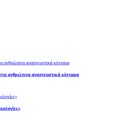
 στα ανθρώπινα αναπνευστικά κύτταρα
κολογίες»