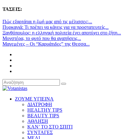
ΤΑΣΕΙΣ:
Πώς εξαρτάται η ζωή μας από τις μέλισσες;...
Πυρκαγιά: Τι πρέπει να κάνεις για να προστατευτείς...
Ξανθόπουλος: η ελληνική πολιτεία έχει αποτύχει στο ζήτη...
Μονστέρα, το φυτό που θα αγαπήσεις...
Μαγεμένες – Οι “Καρυάτιδες” της Θεσσα...
ΖΟΥΜΕ ΥΓΙΕΙΝΑ
ΔΙΑΤΡΟΦΗ
HEALTHY TIPS
BEAUTY TIPS
ΑΘΛΗΣΗ
ΚΑΝ’ ΤΟ ΣΤΟ ΣΠΙΤΙ
ΣΥΝΤΑΓΕΣ
ΜΕΛΙ