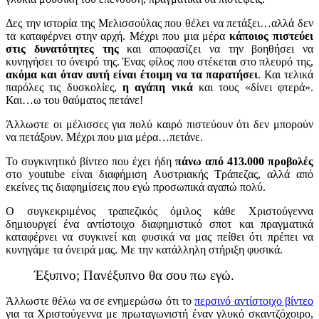
Δες την ιστορία της Μελισσούλας που θέλει να πετάξει…αλλά δεν
τα καταφέρνει στην αρχή. Μέχρι που μια μέρα
κάποιος πιστεύει
στις δυνατότητες της
και αποφασίζει να την βοηθήσει να
κυνηγήσει το όνειρό της. Ένας φίλος που στέκεται στο πλευρό της,
ακόμα και όταν αυτή είναι έτοιμη να τα παρατήσει
. Και τελικά
παρόλες τις δυσκολίες,
η αγάπη νικά
και τους «δίνει φτερά».
Και…ω του θαύματος πετάνε!
Άλλωστε οι μέλισσες για πολύ καιρό πιστεύουν ότι δεν μπορούν
να πετάξουν. Μέχρι που μια μέρα…πετάνε.
Το συγκινητικό βίντεο που έχει ήδη
πάνω από 413.000 προβολές
στο youtube είναι διαφήμιση Αυστριακής Τράπεζας, αλλά από
εκείνες τις διαφημίσεις που εγώ προσωπικά αγαπώ πολύ.
Ο συγκεκριμένος τραπεζικός όμιλος κάθε Χριστούγεννα
δημιουργεί ένα αντίστοιχο διαφημιστικό σποτ και πραγματικά
καταφέρνει να συγκινεί και φυσικά να μας πείθει ότι πρέπει να
κυνηγάμε τα όνειρά μας. Με την κατάλληλη στήριξη φυσικά.
Έξυπνο; Πανέξυπνο θα σου πω εγώ.
Άλλωστε θέλω να σε ενημερώσω ότι το
περσινό αντίστοιχο βίντεο
για τα Χριστούγεννα με πρωταγωνιστή έναν γλυκό σκαντζόχοιρο,