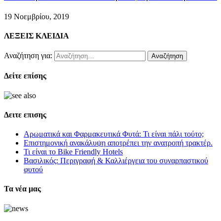
19 Νοεμβρίου, 2019
ΛΕΞΕΙΣ ΚΛΕΙΔΙΑ
Αναζήτηση για:
Δείτε επίσης
Δειτε επισης
Αρωματικά και Φαρμακευτικά Φυτά: Τι είναι πάλι τούτο;
Επιστημονική ανακάλυψη αποτρέπει την ανατροπή τρακτέρ.
Τι είναι το Bike Friendly Hotels
Βασιλικός: Περιγραφή & Καλλιέργεια του συναρπαστικού
φυτού
Τα νέα μας