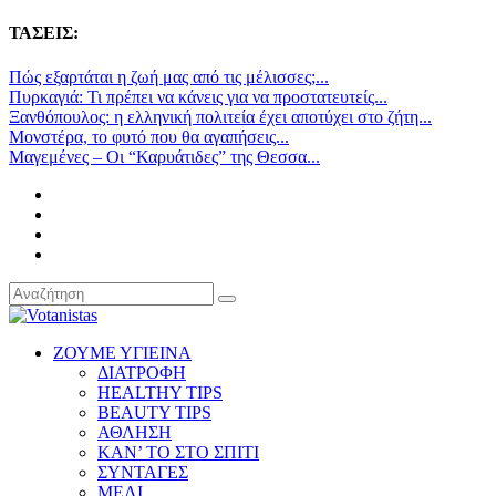
ΤΑΣΕΙΣ:
Πώς εξαρτάται η ζωή μας από τις μέλισσες;...
Πυρκαγιά: Τι πρέπει να κάνεις για να προστατευτείς...
Ξανθόπουλος: η ελληνική πολιτεία έχει αποτύχει στο ζήτη...
Μονστέρα, το φυτό που θα αγαπήσεις...
Μαγεμένες – Οι “Καρυάτιδες” της Θεσσα...
ΖΟΥΜΕ ΥΓΙΕΙΝΑ
ΔΙΑΤΡΟΦΗ
HEALTHY TIPS
BEAUTY TIPS
ΑΘΛΗΣΗ
ΚΑΝ’ ΤΟ ΣΤΟ ΣΠΙΤΙ
ΣΥΝΤΑΓΕΣ
ΜΕΛΙ