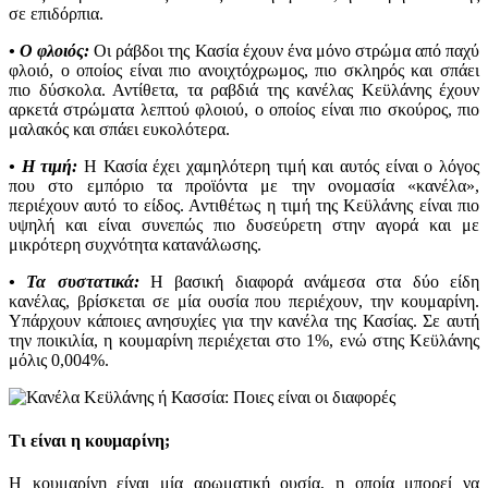
σε επιδόρπια.
• Ο φλοιός:
Οι ράβδοι της Κασία έχουν ένα μόνο στρώμα από παχύ
φλοιό, ο οποίος είναι πιο ανοιχτόχρωμος, πιο σκληρός και σπάει
πιο δύσκολα. Αντίθετα, τα ραβδιά της κανέλας Κεϋλάνης έχουν
αρκετά στρώματα λεπτού φλοιού, ο οποίος είναι πιο σκούρος, πιο
μαλακός και σπάει ευκολότερα.
• Η τιμή:
Η Κασία έχει χαμηλότερη τιμή και αυτός είναι ο λόγος
που στο εμπόριο τα προϊόντα με την ονομασία «κανέλα»,
περιέχουν αυτό το είδος. Αντιθέτως η τιμή της Κεϋλάνης είναι πιο
υψηλή και είναι συνεπώς πιο δυσεύρετη στην αγορά και με
μικρότερη συχνότητα κατανάλωσης.
• Τα συστατικά:
Η βασική διαφορά ανάμεσα στα δύο είδη
κανέλας, βρίσκεται σε μία ουσία που περιέχουν, την κουμαρίνη.
Υπάρχουν κάποιες ανησυχίες για την κανέλα της Κασίας. Σε αυτή
την ποικιλία, η κουμαρίνη περιέχεται στο 1%, ενώ στης Κεϋλάνης
μόλις 0,004%.
Τι είναι η κουμαρίνη;
Η κουμαρίνη είναι μία αρωματική ουσία, η οποία μπορεί να