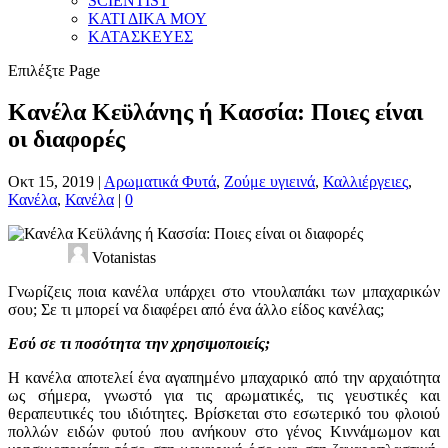
SCIENTIST
ΚΑΤΙ ΔΙΚΑ ΜΟΥ
ΚΑΤΑΣΚΕΥΕΣ
Επιλέξτε Page
Κανέλα Κεϋλάνης ή Κασσία: Ποιες είναι
οι διαφορές
Οκτ 15, 2019
|
Αρωματικά Φυτά
,
Ζούμε υγιεινά
,
Καλλιέργειες
,
Κανέλα
,
Κανέλα
|
0
Votanistas
Γνωρίζεις ποια κανέλα υπάρχει στο ντουλαπάκι των μπαχαρικών
σου; Σε τι μπορεί να διαφέρει από ένα άλλο είδος κανέλας;
Εσύ σε τι ποσότητα την χρησιμοποιείς;
Η κανέλα αποτελεί ένα αγαπημένο μπαχαρικό από την αρχαιότητα
ως σήμερα, γνωστό για τις αρωματικές, τις γευστικές και
θεραπευτικές του ιδιότητες. Βρίσκεται στο εσωτερικό του φλοιού
πολλών ειδών φυτού που ανήκουν στο γένος Κιννάμωμον και