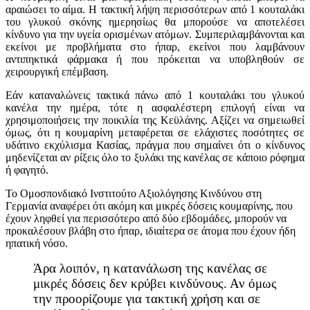
αραιώσει το αίμα. Η τακτική λήψη περισσότερων από 1 κουταλάκι
του γλυκού σκόνης ημερησίως θα μπορούσε να αποτελέσει
κίνδυνο για την υγεία ορισμένων ατόμων. Συμπεριλαμβάνονται και
εκείνοι με προβλήματα στο ήπαρ, εκείνοι που λαμβάνουν
αντιπηκτικά φάρμακα ή που πρόκειται να υποβληθούν σε
χειρουργική επέμβαση.
Εάν καταναλώνεις τακτικά πάνω από 1 κουταλάκι του γλυκού
κανέλα την ημέρα, τότε η ασφαλέστερη επιλογή είναι να
χρησιμοποιήσεις την ποικιλία της Κεϋλάνης. Αξίζει να σημειωθεί
όμως, ότι η κουμαρίνη μεταφέρεται σε ελάχιστες ποσότητες σε
υδάτινο εκχύλισμα Κασίας, πράγμα που σημαίνει ότι ο κίνδυνος
μηδενίζεται αν ρίξεις όλο το ξυλάκι της κανέλας σε κάποιο ρόφημα
ή φαγητό.
Το Ομοσπονδιακό Ινστιτούτο Αξιολόγησης Κινδύνου στη
Γερμανία αναφέρει ότι ακόμη και μικρές δόσεις κουμαρίνης, που
έχουν ληφθεί για περισσότερο από δύο εβδομάδες, μπορούν να
προκαλέσουν βλάβη στο ήπαρ, ιδιαίτερα σε άτομα που έχουν ήδη
ηπατική νόσο.
Άρα λοιπόν, η κατανάλωση της κανέλας σε
μικρές δόσεις δεν κρύβει κινδύνους. Αν όμως
την προορίζουμε για τακτική χρήση και σε