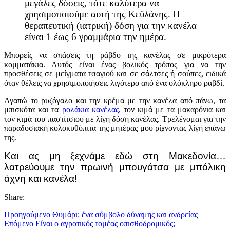
μεγάλες δόσεις, τότε καλύτερα να
χρησιμοποιούμε αυτή της Κεϋλάνης. Η
θεραπευτική (ιατρική) δόση για την κανέλα
είναι 1 έως 6 γραμμάρια την ημέρα.
Μπορείς να σπάσεις τη ράβδο της κανέλας σε μικρότερα
κομματάκια. Αυτός είναι ένας βολικός τρόπος για να την
προσθέσεις σε μείγματα τσαγιού και σε σάλτσες ή σούπες, ειδικά
όταν θέλεις να χρησιμοποιήσεις λιγότερο από ένα ολόκληρο ραβδί.
Αγαπώ το ρυζόγαλο και την κρέμα με την κανέλα από πάνω, τα
μπισκότα και τα
ρολάκια κανέλας,
τον κιμά με τα μακαρόνια και
τον κιμά του παστίτσιου με λίγη δόση κανέλας. Τρελένομαι για την
παραδοσιακή κολοκυθόπιτα της μητέρας μου ρίχνοντας λίγη επάνω
της.
Και ας μη ξεχνάμε εδώ στη Μακεδονία…
λατρεύουμε την πρωινή μπουγάτσα με μπόλικη
άχνη και κανέλα!
Share:
Προηγούμενο
Θυμάρι: ένα σύμβολο δύναμης και ανδρείας
Επόμενο
Είναι ο αγροτικός τομέας οπισθοδρομικός;