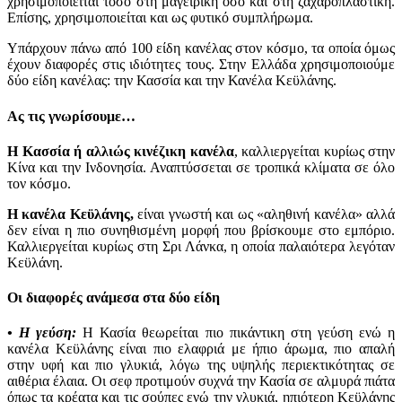
χρησιμοποιείται τόσο στη μαγειρική όσο και στη ζαχαροπλαστική.
Επίσης, χρησιμοποιείται και ως φυτικό συμπλήρωμα.
Υπάρχουν πάνω από 100 είδη κανέλας στον κόσμο, τα οποία όμως
έχουν διαφορές στις ιδιότητες τους. Στην Ελλάδα χρησιμοποιούμε
δύο είδη κανέλας: την Κασσία και την Κανέλα Κεϋλάνης.
Ας τις γνωρίσουμε…
Η Κασσία ή αλλιώς κινέζικη κανέλα
, καλλιεργείται κυρίως στην
Κίνα και την Ινδονησία. Αναπτύσσεται σε τροπικά κλίματα σε όλο
τον κόσμο.
Η κανέλα Κεϋλάνης,
είναι γνωστή και ως «αληθινή κανέλα» αλλά
δεν είναι η πιο συνηθισμένη μορφή που βρίσκουμε στο εμπόριο.
Καλλιεργείται κυρίως στη Σρι Λάνκα, η οποία παλαιότερα λεγόταν
Κεϋλάνη.
Οι διαφορές ανάμεσα στα δύο είδη
• Η γεύση:
Η Κασία θεωρείται πιο πικάντικη στη γεύση ενώ η
κανέλα Κεϋλάνης είναι πιο ελαφριά με ήπιο άρωμα, πιο απαλή
στην υφή και πιο γλυκιά, λόγω της υψηλής περιεκτικότητας σε
αιθέρια έλαια. Οι σεφ προτιμούν συχνά την Κασία σε αλμυρά πιάτα
όπως τα κρέατα και τις σούπες ενώ την γλυκιά, ηπιότερη Κεϋλάνης