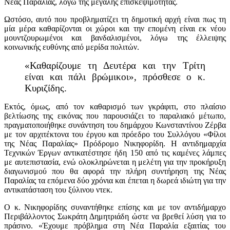
Νέας Παραλίας, λόγω της μεγάλης επισκεψιμότητας.
Ωστόσο, αυτό που προβληματίζει τη δημοτική αρχή είναι πως τη
μία μέρα καθαρίζονται οι χώροι και την επομένη είναι εκ νέου
μουντζουρωμένοι και βανδαλισμένοι, λόγω της έλλειψης
κοινωνικής ευθύνης από μερίδα πολιτών.
«Καθαρίζουμε τη Δευτέρα και την Τρίτη
είναι και πάλι βρώμικοι», πρόσθεσε ο κ.
Κυριζίδης.
Εκτός, όμως, από τον καθαρισμό των γκράφιτι, στο πλαίσιο
βελτίωσης της εικόνας που παρουσιάζει το παραλιακό μέτωπο,
πραγματοποιήθηκε συνάντηση του δημάρχου Κωνσταντίνου Ζέρβα
με τον αρχιτέκτονα του έργου και πρόεδρο του Συλλόγου «Φίλοι
της Νέας Παραλίας» Πρόδρομο Νικηφορίδη. Η αντιδημαρχία
Τεχνικών Έργων αντικατέστησε ήδη 150 από τις καμένες λάμπες
με αυτεπιστασία, ενώ ολοκληρώνεται η μελέτη για την προκήρυξη
διαγωνισμού που θα αφορά την πλήρη συντήρηση της Νέας
Παραλίας τα επόμενα δύο χρόνια και έπεται η δωρεά ιδιώτη για την
αντικατάσταση του ξύλινου ντεκ.
Ο κ. Νικηφορίδης συναντήθηκε επίσης και με τον αντιδήμαρχο
Περιβάλλοντος Σωκράτη Δημητριάδη ώστε να βρεθεί λύση για το
πράσινο. «Έχουμε πρόβλημα στη Νέα Παραλία εξαιτίας του