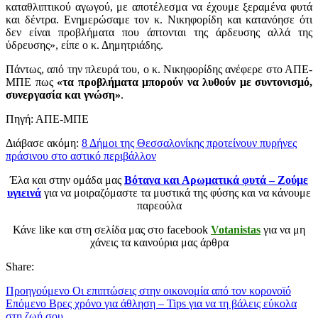
καταθλιπτικού αγωγού, με αποτέλεσμα να έχουμε ξεραμένα φυτά
και δέντρα. Ενημερώσαμε τον κ. Νικηφορίδη και κατανόησε ότι
δεν είναι προβλήματα που άπτονται της άρδευσης αλλά της
ύδρευσης», είπε ο κ. Δημητριάδης.
Πάντως, από την πλευρά του, ο κ. Νικηφορίδης ανέφερε στο ΑΠΕ-
ΜΠΕ πως
«τα προβλήματα μπορούν να λυθούν με συντονισμό,
συνεργασία και γνώση»
.
Πηγή: ΑΠΕ-ΜΠΕ
Διάβασε ακόμη:
8 Δήμοι της Θεσσαλονίκης προτείνουν πυρήνες
πράσινου στο αστικό περιβάλλον
Έλα και στην ομάδα μας
Βότανα και Αρωματικά φυτά – Ζούμε
υγιεινά
για να μοιραζόμαστε τα μυστικά της φύσης και να κάνουμε
παρεούλα
Κάνε like και στη σελίδα μας στο facebook
Votanistas
για να μη
χάνεις τα καινούρια μας άρθρα
Share:
Προηγούμενο
Οι επιπτώσεις στην οικονομία από τον κορονοϊό
Επόμενο
Βρες χρόνο για άθληση – Tips για να τη βάλεις εύκολα
στη ζωή σου