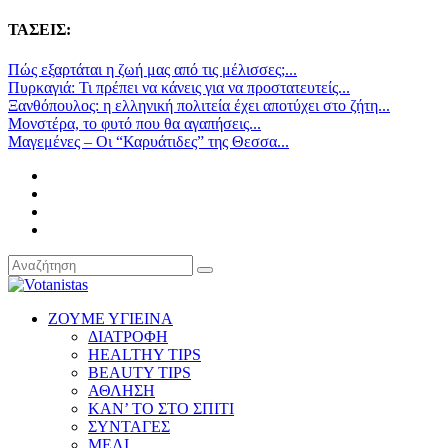
ΤΑΣΕΙΣ:
Πώς εξαρτάται η ζωή μας από τις μέλισσες;...
Πυρκαγιά: Τι πρέπει να κάνεις για να προστατευτείς...
Ξανθόπουλος: η ελληνική πολιτεία έχει αποτύχει στο ζήτη...
Μονστέρα, το φυτό που θα αγαπήσεις...
Μαγεμένες – Οι “Καρυάτιδες” της Θεσσα...
ΖΟΥΜΕ ΥΓΙΕΙΝΑ
ΔΙΑΤΡΟΦΗ
HEALTHY TIPS
BEAUTY TIPS
ΑΘΛΗΣΗ
ΚΑΝ’ ΤΟ ΣΤΟ ΣΠΙΤΙ
ΣΥΝΤΑΓΕΣ
ΜΕΛΙ