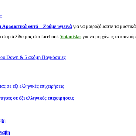
α
ι Αρωματικά φυτά – Ζούμε υγιεινά
για να μοιραζόμαστε τα μυστικά
αι στη σελίδα μας στο facebook
Votanistas
για να μη χάνεις τα καινού
μου Down & 5 ακόμη Παγκόσμιες
ητας σε έξι ελληνικές επιχειρήσεις
νναβη