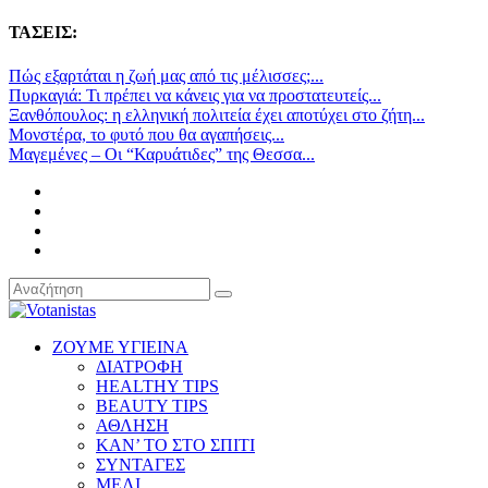
ΤΑΣΕΙΣ:
Πώς εξαρτάται η ζωή μας από τις μέλισσες;...
Πυρκαγιά: Τι πρέπει να κάνεις για να προστατευτείς...
Ξανθόπουλος: η ελληνική πολιτεία έχει αποτύχει στο ζήτη...
Μονστέρα, το φυτό που θα αγαπήσεις...
Μαγεμένες – Οι “Καρυάτιδες” της Θεσσα...
ΖΟΥΜΕ ΥΓΙΕΙΝΑ
ΔΙΑΤΡΟΦΗ
HEALTHY TIPS
BEAUTY TIPS
ΑΘΛΗΣΗ
ΚΑΝ’ ΤΟ ΣΤΟ ΣΠΙΤΙ
ΣΥΝΤΑΓΕΣ
ΜΕΛΙ