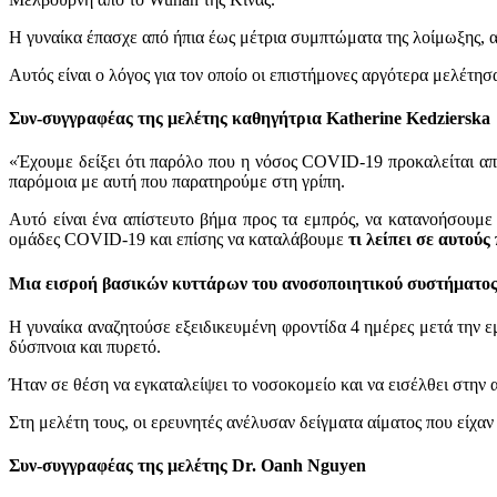
Η γυναίκα έπασχε από ήπια έως μέτρια συμπτώματα της λοίμωξης,
Αυτός είναι ο λόγος για τον οποίο οι επιστήμονες αργότερα μελέτησ
Συν-συγγραφέας της μελέτης καθηγήτρια Katherine Kedzierska
«Έχουμε δείξει ότι παρόλο που η νόσος COVID-19 προκαλείται από
παρόμοια με αυτή που παρατηρούμε στη γρίπη.
Αυτό είναι ένα απίστευτο βήμα προς τα εμπρός, να κατανοήσουμε 
ομάδες COVID-19 και επίσης να καταλάβουμε
τι λείπει σε αυτού
Μια εισροή βασικών κυττάρων του ανοσοποιητικού συστήματο
Η γυναίκα αναζητούσε εξειδικευμένη φροντίδα 4 ημέρες μετά την
δύσπνοια και πυρετό.
Ήταν σε θέση να εγκαταλείψει το νοσοκομείο και να εισέλθει στη
Στη μελέτη τους, οι ερευνητές ανέλυσαν δείγματα αίματος που είχαν 
Συν-συγγραφέας της μελέτης Dr. Oanh Nguyen