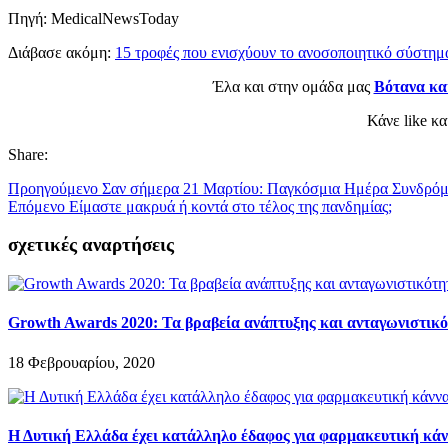
Πηγή: MedicalNewsToday
Διάβασε ακόμη:
15 τροφές που ενισχύουν το ανοσοποιητικό σύστημ
Έλα και στην ομάδα μας
Βότανα κα
Κάνε like κ
Share:
Προηγούμενο
Σαν σήμερα 21 Μαρτίου: Παγκόσμια Ημέρα Συνδρό
Επόμενο
Είμαστε μακρυά ή κοντά στο τέλος της πανδημίας;
σχετικές αναρτήσεις
Growth Awards 2020: Τα βραβεία ανάπτυξης και ανταγωνιστικότ
18 Φεβρουαρίου, 2020
Η Δυτική Ελλάδα έχει κατάλληλο έδαφος για φαρμακευτική κά