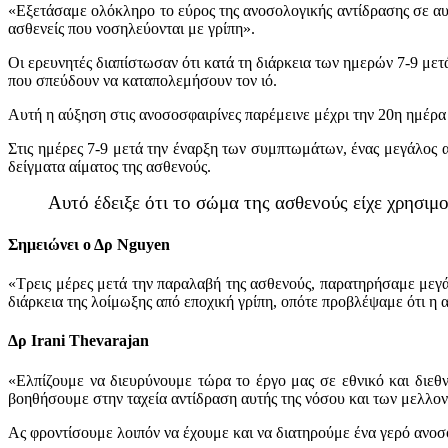
«Εξετάσαμε ολόκληρο το εύρος της ανοσολογικής αντίδρασης σε αυ
ασθενείς που νοσηλεύονται με γρίπη».
Οι ερευνητές διαπίστωσαν ότι κατά τη διάρκεια των ημερών 7-9 μ
που σπεύδουν να καταπολεμήσουν τον ιό.
Αυτή η αύξηση στις ανοσοσφαιρίνες παρέμεινε μέχρι την 20η ημέρ
Στις ημέρες 7-9 μετά την έναρξη των συμπτωμάτων, ένας μεγάλος 
δείγματα αίματος της ασθενούς.
Αυτό έδειξε ότι το σώμα της ασθενούς είχε χρησιμ
Σημειώνει ο Δρ Nguyen
«Τρεις μέρες μετά την παραλαβή της ασθενούς, παρατηρήσαμε μεγ
διάρκεια της λοίμωξης από εποχική γρίπη, οπότε προβλέψαμε ότι η 
Δρ Irani Thevarajan
«Ελπίζουμε να διευρύνουμε τώρα το έργο μας σε εθνικό και διεθ
βοηθήσουμε στην ταχεία αντίδραση αυτής της νόσου και των μελλον
Ας φροντίσουμε λοιπόν να έχουμε και να διατηρούμε ένα γερό ανο