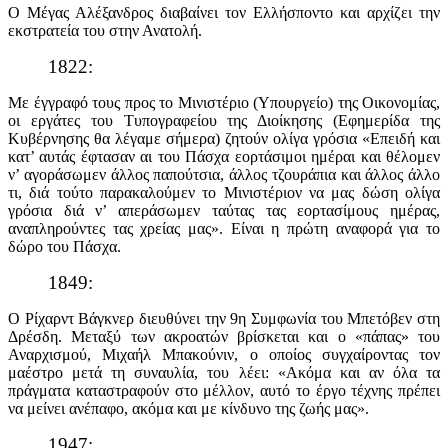
Ο Μέγας Αλέξανδρος διαβαίνει τον Ελλήσποντο και αρχίζει την
εκστρατεία του στην Ανατολή.
1822:
Με έγγραφό τους προς το Μινιστέριο (Υπουργείο) της Οικονομίας,
οι εργάτες του Τυπογραφείου της Διοίκησης (Εφημερίδα της
Κυβέρνησης θα λέγαμε σήμερα) ζητούν ολίγα γρόσια «Επειδή και
κατ’ αυτάς έφτασαν αι του Πάσχα εορτάσιμοι ημέραι και θέλομεν
ν’ αγοράσωμεν άλλος παπούτσια, άλλος τζουράπια και άλλος άλλο
τι, διά τούτο παρακαλούμεν το Μινιστέριον να μας δώση ολίγα
γρόσια διά ν’ απεράσωμεν ταύτας τας εορτασίμους ημέρας,
αναπληρούντες τας χρείας μας». Είναι η πρώτη αναφορά για το
δώρο του Πάσχα.
1849:
Ο Ρίχαρντ Βάγκνερ διευθύνει την 9η Συμφωνία του Μπετόβεν στη
Δρέσδη. Μεταξύ των ακροατών βρίσκεται και ο «πάπας» του
Αναρχισμού, Μιχαήλ Μπακούνιν, ο οποίος συγχαίροντας τον
μαέστρο μετά τη συναυλία, του λέει: «Ακόμα και αν όλα τα
πράγματα καταστραφούν στο μέλλον, αυτό το έργο τέχνης πρέπει
να μείνει ανέπαφο, ακόμα και με κίνδυνο της ζωής μας».
1947: