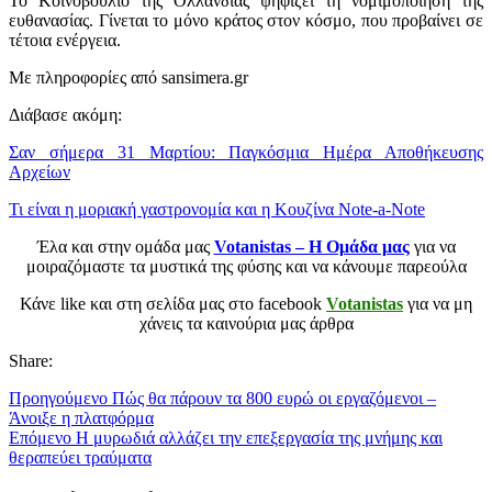
Το Κοινοβούλιο της Ολλανδίας ψηφίζει τη νομιμοποίηση της
ευθανασίας. Γίνεται το μόνο κράτος στον κόσμο, που προβαίνει σε
τέτοια ενέργεια.
Με πληροφορίες από sansimera.gr
Διάβασε ακόμη:
Σαν σήμερα 31 Μαρτίου: Παγκόσμια Ημέρα Αποθήκευσης
Αρχείων
Τι είναι η μοριακή γαστρονομία και η Κουζίνα Note-a-Note
Έλα και στην ομάδα μας
Votanistas – Η Ομάδα μας
για να
μοιραζόμαστε τα μυστικά της φύσης και να κάνουμε παρεούλα
Κάνε like και στη σελίδα μας στο facebook
Votanistas
για να μη
χάνεις τα καινούρια μας άρθρα
Share:
Προηγούμενο
Πώς θα πάρουν τα 800 ευρώ οι εργαζόμενοι –
Άνοιξε η πλατφόρμα
Επόμενο
Η μυρωδιά αλλάζει την επεξεργασία της μνήμης και
θεραπεύει τραύματα