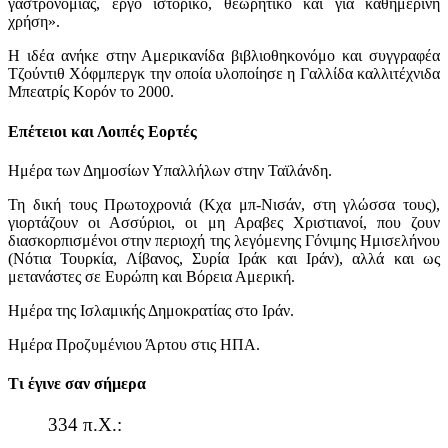
γαστρονομίας, έργο ιστορικό, θεωρητικό και για καθημερινή
χρήση».
Η ιδέα ανήκε στην Αμερικανίδα βιβλιοθηκονόμο και συγγραφέα
Τζούντιθ Χόφμπεργκ την οποία υλοποίησε η Γαλλίδα καλλιτέχνιδα
Μπεατρίς Κορόν το 2000.
Επέτειοι και Λοιπές Εορτές
Ημέρα των Δημοσίων Υπαλλήλων στην Ταϊλάνδη.
Τη δική τους Πρωτοχρονιά (Κχα μπ-Νισάν, στη γλώσσα τους),
γιορτάζουν οι Ασσύριοι, οι μη Αραβες Χριστιανοί, που ζουν
διασκορπισμένοι στην περιοχή της λεγόμενης Γόνιμης Ημισελήνου
(Νότια Τουρκία, Λίβανος, Συρία Ιράκ και Ιράν), αλλά και ως
μετανάστες σε Ευρώπη και Βόρεια Αμερική.
Ημέρα της Ισλαμικής Δημοκρατίας στο Ιράν.
Ημέρα Προζυμένιου Άρτου στις ΗΠΑ.
Τι έγινε σαν σήμερα
334 π.Χ.: