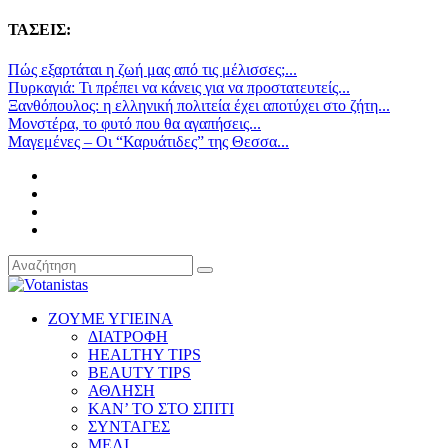
ΤΑΣΕΙΣ:
Πώς εξαρτάται η ζωή μας από τις μέλισσες;...
Πυρκαγιά: Τι πρέπει να κάνεις για να προστατευτείς...
Ξανθόπουλος: η ελληνική πολιτεία έχει αποτύχει στο ζήτη...
Μονστέρα, το φυτό που θα αγαπήσεις...
Μαγεμένες – Οι “Καρυάτιδες” της Θεσσα...
ΖΟΥΜΕ ΥΓΙΕΙΝΑ
ΔΙΑΤΡΟΦΗ
HEALTHY TIPS
BEAUTY TIPS
ΑΘΛΗΣΗ
ΚΑΝ’ ΤΟ ΣΤΟ ΣΠΙΤΙ
ΣΥΝΤΑΓΕΣ
ΜΕΛΙ