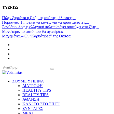
ΤΑΣΕΙΣ:
Πώς εξαρτάται η ζωή μας από τις μέλισσες;...
Πυρκαγιά: Τι πρέπει να κάνεις για να προστατευτείς...
Ξανθόπουλος: η ελληνική πολιτεία έχει αποτύχει στο ζήτη...
Μονστέρα, το φυτό που θα αγαπήσεις...
Μαγεμένες – Οι “Καρυάτιδες” της Θεσσα...
ΖΟΥΜΕ ΥΓΙΕΙΝΑ
ΔΙΑΤΡΟΦΗ
HEALTHY TIPS
BEAUTY TIPS
ΑΘΛΗΣΗ
ΚΑΝ’ ΤΟ ΣΤΟ ΣΠΙΤΙ
ΣΥΝΤΑΓΕΣ
ΜΕΛΙ