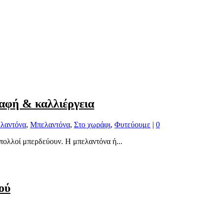
αφή & καλλιέργεια
λαντόνα
,
Μπελαντόνα
,
Στο χωράφι
,
Φυτεύουμε
|
0
 πολλοί μπερδεύουν. Η μπελαντόνα ή...
ού